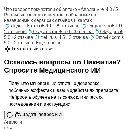
Что говорят покупатели об аптеке «Авалон»
★ 4.3 / 5
Реальные мнения клиентов, собранные на
независимых сервисах отзывов и картах
Яндекс Карты
★
4.1 · 25 отзывов
Orgpage.ru
★
4.0 ·
5 отзывов
Otzyvru.com
★
5.0 · 3 отзыва
Otzyv.pro
★
5.0 · 2 отзыва
Yell.ru
★
4.5 · 2 отзыва
Otzovik.com
★
5.0 · 2 отзыва
›
Ещё отзывы
Бесплатный сервис
Остались вопросы по
Никвитин
?
Спросите
Медицинского ИИ
Получите мгновенные ответы о дозировке,
побочных эффектах и взаимодействиях препарата.
Нейросеть обучена на тысячах клинических
исследований и инструкциях.
Задать вопрос ИИ
Аналоги