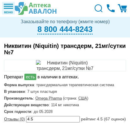
МЕНЮ
Заказывайте по телефону (жмите номер)
8 800 444-8243
Никвитин (Niquitin) трансдерм, 21мг/сутки
№7
в наличии в аптеках.
Форма выпуска
: трансдермальная терапевтическая система
В упаковке
: 7 штук пластыря
Производитель
:
Omega Pharma
(страна:
США
)
Действующее вещество
: 114 мг никотина
Срок годности
: до 05.2028
Отзывы (
0
)
рейтинг
4.5
(
67
оценок)