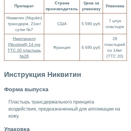
Страна
Цена за
Препарат
Упаковка
производитель
упаковку
Никвитин (Niquitin)
7 штук
трансдерм, 21мг/
США
5 590 руб.
пластыря
сутки №7
Никотинелл
28
(Nicotinell) 14 mg
пластырей
Франция
6 690 руб.
ТТС 20 пластырь
по 14мг
№28
(ТТС 20)
Инструкция Никвитин
Форма выпуска
Пластырь трансдермального принципа
воздействия, предназначенный для аппликации на
кожу.
Упаковка