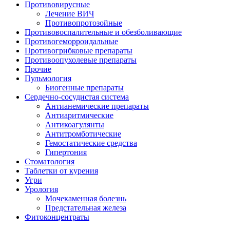
Противовирусные
Лечение ВИЧ
Противопротозойные
Противовоспалительные и обезболивающие
Противогеморроидальные
Противогрибковые препараты
Противоопухолевые препараты
Прочие
Пульмология
Биогенные препараты
Сердечно-сосудистая система
Антианемические препараты
Антиаритмические
Антикоагулянты
Антитромботические
Гемостатические средства
Гипертония
Стоматология
Таблетки от курения
Угри
Урология
Мочекаменная болезнь
Предстательная железа
Фитоконцентраты