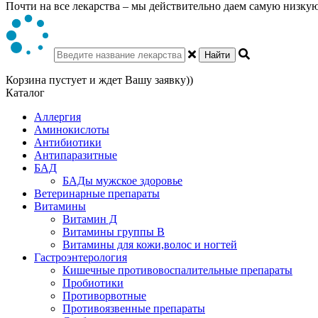
Почти на все лекарства – мы действительно даем самую низкую 
Найти
Корзина пустует и ждет Вашу заявку))
Каталог
Аллергия
Аминокислоты
Антибиотики
Антипаразитные
БАД
БАДы мужское здоровье
Ветеринарные препараты
Витамины
Витамин Д
Витамины группы В
Витамины для кожи,волос и ногтей
Гастроэнтерология
Кишечные противовоспалительные препараты
Пробиотики
Противорвотные
Противоязвенные препараты