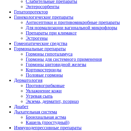
Слабительные препараты
Энтеросорбенты
Гепатопротектор
Гинекологические препараты
Антисептики и противомикробные препараты
Для нормализации вагинальной микрофлоры
Препараты при климаксе
Эстрогены
Гомеопатические средства
Гормональные препараты
Гормоны гипоталамуса
Гормоны для системного применения
Гормоны щитовидной железы
Кортикостероиды
Половые гормоны
Дерматология
Противогрибковые
Увлажнение кожи
Угревая сыпь
Экзема, дерматит, псориаз
Диабет
Дыхательная система
Бронхиальная астма
Кашель (простудный)
Иммунодепрессивные препараты