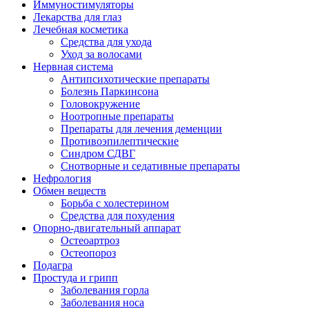
Иммуностимуляторы
Лекарства для глаз
Лечебная косметика
Средства для ухода
Уход за волосами
Нервная система
Антипсихотические препараты
Болезнь Паркинсона
Головокружение
Ноотропные препараты
Препараты для лечения деменции
Противоэпилептические
Синдром СДВГ
Снотворные и седативные препараты
Нефрология
Обмен веществ
Борьба с холестерином
Средства для похудения
Опорно-двигательный аппарат
Остеоартроз
Остеопороз
Подагра
Простуда и грипп
Заболевания горла
Заболевания носа