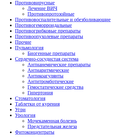
Противовирусные
Лечение ВИЧ
Противопротозойные
Противовоспалительные и обезболивающие
Противогеморроидальные
Противогрибковые препараты
Противоопухолевые препараты
Прочие
Пульмология
Биогенные препараты
Сердечно-сосудистая система
Антианемические препараты
Антиаритмические
Антикоагулянты
Антитромботические
Гемостатические средства
Гипертония
Стоматология
Таблетки от курения
Угри
Урология
Мочекаменная болезнь
Предстательная железа
Фитоконцентраты