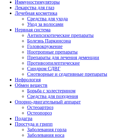
Иммуностимуляторы
Лекарства для глаз
Лечебная косметика
Средства для ухода
Уход за волосами
Нервная система
Антипсихотические препараты
Болезнь Паркинсона
Головокружение
Ноотропные препараты
Препараты для лечения деменции
Противоэпилептические
Синдром СДВГ
Снотворные и седативные препараты
Нефрология
Обмен веществ
Борьба с холестерином
Средства для похудения
Опорно-двигательный аппарат
Остеоартроз
Остеопороз
Подагра
Простуда и грипп
Заболевания горла
Заболевания носа