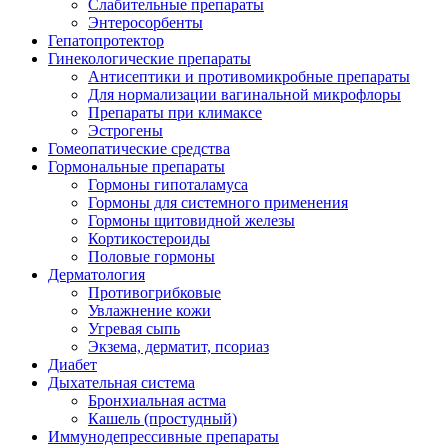
Слабительные препараты
Энтеросорбенты
Гепатопротектор
Гинекологические препараты
Антисептики и противомикробные препараты
Для нормализации вагинальной микрофлоры
Препараты при климаксе
Эстрогены
Гомеопатические средства
Гормональные препараты
Гормоны гипоталамуса
Гормоны для системного применения
Гормоны щитовидной железы
Кортикостероиды
Половые гормоны
Дерматология
Противогрибковые
Увлажнение кожи
Угревая сыпь
Экзема, дерматит, псориаз
Диабет
Дыхательная система
Бронхиальная астма
Кашель (простудный)
Иммунодепрессивные препараты