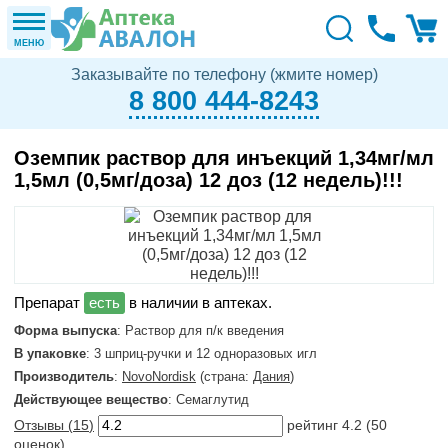
МЕНЮ
Заказывайте по телефону (жмите номер)
8 800 444-8243
Оземпик раствор для инъекций 1,34мг/мл
1,5мл (0,5мг/доза) 12 доз (12 недель)!!!
в наличии в аптеках.
Форма выпуска
: Раствор для п/к введения
В упаковке
: 3 шприц-ручки и 12 одноразовых игл
Производитель
:
NovoNordisk
(страна:
Дания
)
Действующее вещество
: Семаглутид
Отзывы (
15
)
рейтинг
4.2
(
50
оценок)