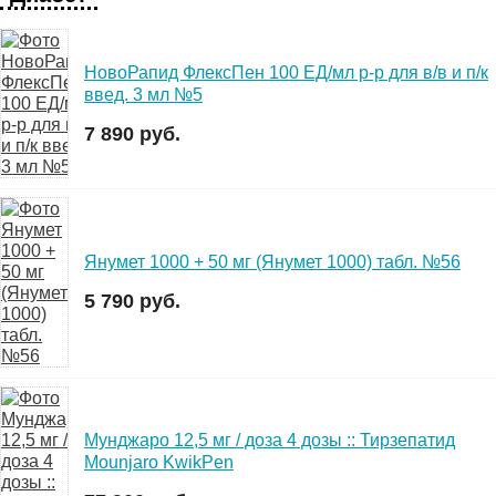
НовоРапид ФлексПен 100 ЕД/мл р-р для в/в и п/к
введ. 3 мл №5
7 890 руб.
Янумет 1000 + 50 мг (Янумет 1000) табл. №56
5 790 руб.
Мунджаро 12,5 мг / доза 4 дозы :: Тирзепатид
Mounjaro KwikPen