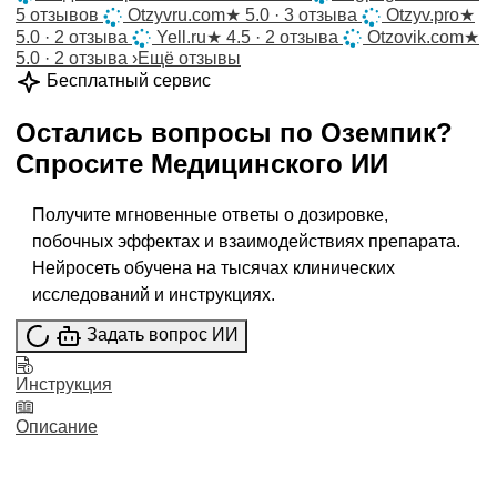
5 отзывов
Otzyvru.com
★
5.0 · 3 отзыва
Otzyv.pro
★
5.0 · 2 отзыва
Yell.ru
★
4.5 · 2 отзыва
Otzovik.com
★
5.0 · 2 отзыва
›
Ещё отзывы
Бесплатный сервис
Остались вопросы по
Оземпик
?
Спросите
Медицинского ИИ
Получите мгновенные ответы о дозировке,
побочных эффектах и взаимодействиях препарата.
Нейросеть обучена на тысячах клинических
исследований и инструкциях.
Задать вопрос ИИ
Инструкция
Описание