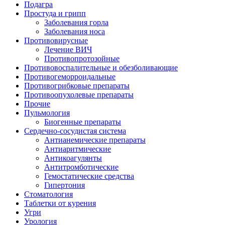
Подагра
Простуда и грипп
Заболевания горла
Заболевания носа
Противовирусные
Лечение ВИЧ
Противопротозойные
Противовоспалительные и обезболивающие
Противогеморроидальные
Противогрибковые препараты
Противоопухолевые препараты
Прочие
Пульмология
Биогенные препараты
Сердечно-сосудистая система
Антианемические препараты
Антиаритмические
Антикоагулянты
Антитромботические
Гемостатические средства
Гипертония
Стоматология
Таблетки от курения
Угри
Урология