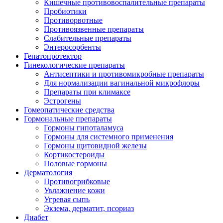
Кишечные противовоспалительные препараты
Пробиотики
Противорвотные
Противоязвенные препараты
Слабительные препараты
Энтеросорбенты
Гепатопротектор
Гинекологические препараты
Антисептики и противомикробные препараты
Для нормализации вагинальной микрофлоры
Препараты при климаксе
Эстрогены
Гомеопатические средства
Гормональные препараты
Гормоны гипоталамуса
Гормоны для системного применения
Гормоны щитовидной железы
Кортикостероиды
Половые гормоны
Дерматология
Противогрибковые
Увлажнение кожи
Угревая сыпь
Экзема, дерматит, псориаз
Диабет