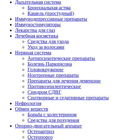
Дыхательная система
Бронхиальная астма
Кашель (простудный)
Иммунодепрессивные препараты
Иммуностимуляторы
Лекарства для глаз
Лечебная косметика
Средства для ухода
Уход за волосами
Нервная система
Антипсихотические препараты
Болезнь Паркинсона
Головокружение
Ноотропные препараты
Препараты для лечения деменции
Противоэпилептические
Синдром СДВГ
Снотворные и седативные препараты
Нефрология
Обмен веществ
Борьба с холестерином
Средства для похудения
Опорно-двигательный аппарат
Остеоартроз
Остеопороз