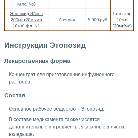
капс. №8
Этопозид Эбеве
1 флакон
200мг (20мг/мл
Австрия
5 900 руб.
10мл
10мл) фл. N1
(20мг/мл)
Инструкция Этопозид
Лекарственная форма
Концентрат для приготовления инфузионного
раствора.
Состав
Основное рабочее вещество – Этопозид.
В составе медикамента также числятся
дополнительные ингредиенты, указанные в листке-
вкладыше.