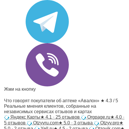
Жми на кнопку
Что говорят покупатели об аптеке «Авалон»
★ 4.3 / 5
Реальные мнения клиентов, собранные на
независимых сервисах отзывов и картах
Яндекс Карты
★
4.1 · 25 отзывов
Orgpage.ru
★
4.0 ·
5 отзывов
Otzyvru.com
★
5.0 · 3 отзыва
Otzyv.pro
★
5.0 · 2 отзыва
Yell.ru
★
4.5 · 2 отзыва
Otzovik.com
★