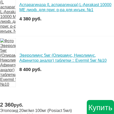
Аспарагиназа (L аспарагиназа) L-Aprakast 10000
МЕ лиоф. для приг. р-ра для инъек. №1
4 380 руб.
Эверолимус 5мг (Олирамус, Николимус,
Афинитор аналог) таблетки :: Evermil 5мг №10
8 400 руб.
2 360
руб.
Купить
Этопозид 20мг/мл 100мг (Posiact 5мл)