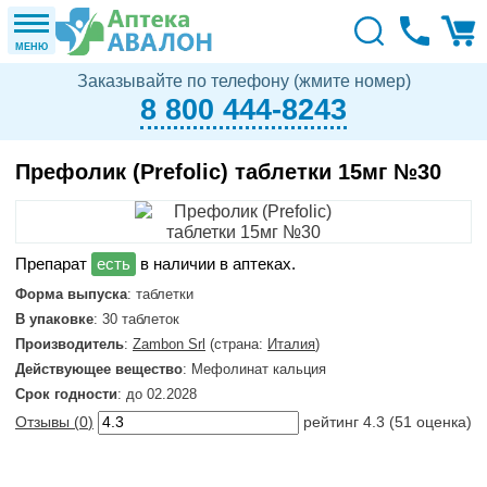
МЕНЮ
Заказывайте по телефону (жмите номер)
8 800 444-8243
Префолик (Prefolic) таблетки 15мг №30
в наличии в аптеках.
Форма выпуска
: таблетки
В упаковке
: 30 таблеток
Производитель
:
Zambon Srl
(страна:
Италия
)
Действующее вещество
: Мефолинат кальция
Срок годности
: до 02.2028
Отзывы (
0
)
рейтинг
4.3
(
51
оценка)