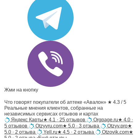
Жми на кнопку
Что говорят покупатели об аптеке «Авалон»
★ 4.3 / 5
Реальные мнения клиентов, собранные на
независимых сервисах отзывов и картах
Яндекс Карты
★
4.1 · 25 отзывов
Orgpage.ru
★
4.0 ·
5 отзывов
Otzyvru.com
★
5.0 · 3 отзыва
Otzyv.pro
★
5.0 · 2 отзыва
Yell.ru
★
4.5 · 2 отзыва
Otzovik.com
★
5.0 · 2 отзыва
›
Ещё отзывы