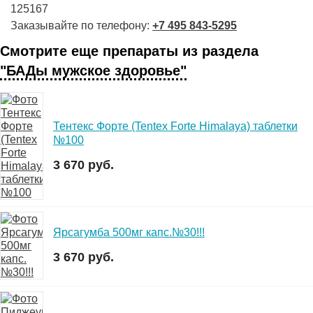
125167
Заказывайте по телефону:
+7 495 843-5295
Смотрите еще препараты из раздела
"БАДы мужское здоровье"
Тентекс Форте (Tentex Forte Himalaya) таблетки
№100
3 670 руб.
Ярсагумба 500мг капс.№30!!!
3 670 руб.