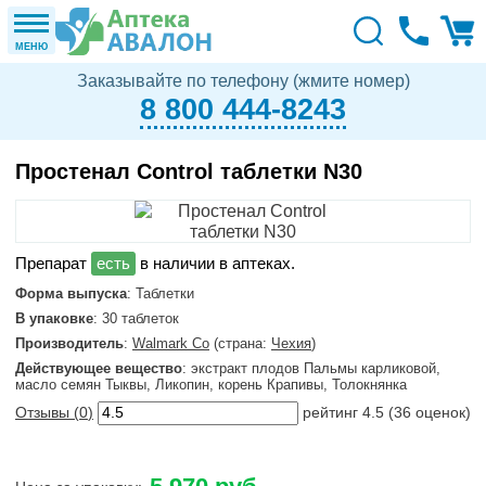
МЕНЮ
Заказывайте по телефону (жмите номер)
8 800 444-8243
Простенал Control таблетки N30
в наличии в аптеках.
Форма выпуска
: Таблетки
В упаковке
: 30 таблеток
Производитель
:
Walmark Co
(страна:
Чехия
)
Действующее вещество
: экстракт плодов Пальмы карликовой,
масло семян Тыквы, Ликопин, корень Крапивы, Толокнянка
Отзывы (
0
)
рейтинг
4.5
(
36
оценок)