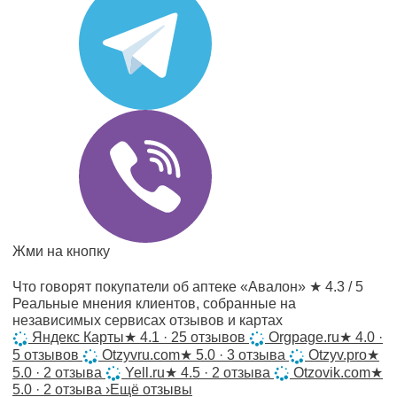
Жми на кнопку
Что говорят покупатели об аптеке «Авалон»
★ 4.3 / 5
Реальные мнения клиентов, собранные на
независимых сервисах отзывов и картах
Яндекс Карты
★
4.1 · 25 отзывов
Orgpage.ru
★
4.0 ·
5 отзывов
Otzyvru.com
★
5.0 · 3 отзыва
Otzyv.pro
★
5.0 · 2 отзыва
Yell.ru
★
4.5 · 2 отзыва
Otzovik.com
★
5.0 · 2 отзыва
›
Ещё отзывы