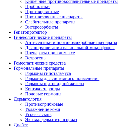
Кишечные противовоспалительные препараты
Пробиотики
Противорвотные
Противоязвенные препараты
Слабительные препараты
Энтеросорбенты
Гепатопротектор
Гинекологические препараты
Антисептики и противомикробные препараты
Для нормализации вагинальной микрофлоры
Препараты при климаксе
Эстрогены
Гомеопатические средства
Гормональные препараты
Гормоны гипоталамуса
Гормоны для системного применения
Гормоны щитовидной железы
Кортикостероиды
Половые гормоны
Дерматология
Противогрибковые
Увлажнение кожи
Угревая сыпь
Экзема, дерматит, псориаз
Диабет