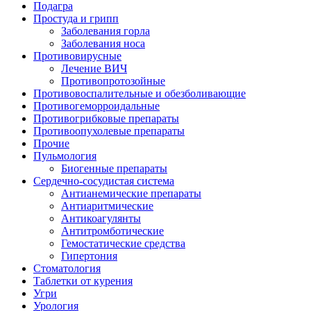
Подагра
Простуда и грипп
Заболевания горла
Заболевания носа
Противовирусные
Лечение ВИЧ
Противопротозойные
Противовоспалительные и обезболивающие
Противогеморроидальные
Противогрибковые препараты
Противоопухолевые препараты
Прочие
Пульмология
Биогенные препараты
Сердечно-сосудистая система
Антианемические препараты
Антиаритмические
Антикоагулянты
Антитромботические
Гемостатические средства
Гипертония
Стоматология
Таблетки от курения
Угри
Урология