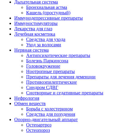
Дыхательная система
Бронхиальная астма
Кашель (простудный)
Иммунодепрессивные препараты
Иммуностимуляторы
Лекарства для глаз
Лечебная косметика
Средства для ухода
Уход за волосами
Нервная система
Антипсихотические препараты
Болезнь Паркинсона
Головокружение
Ноотропные препараты
Препараты для лечения деменции
Противоэпилептические
Синдром СДВГ
Снотворные и седативные препараты
Нефрология
Обмен веществ
Борьба с холестерином
Средства для похудения
Опорно-двигательный аппарат
Остеоартроз
Остеопороз