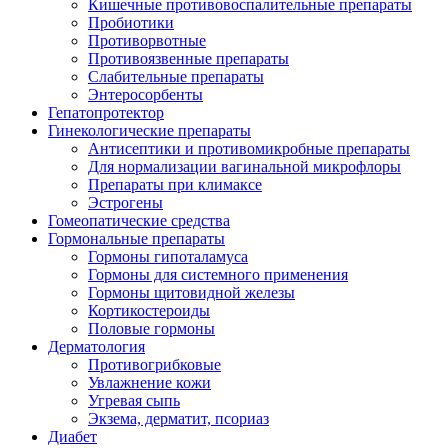
Кишечные противовоспалительные препараты
Пробиотики
Противорвотные
Противоязвенные препараты
Слабительные препараты
Энтеросорбенты
Гепатопротектор
Гинекологические препараты
Антисептики и противомикробные препараты
Для нормализации вагинальной микрофлоры
Препараты при климаксе
Эстрогены
Гомеопатические средства
Гормональные препараты
Гормоны гипоталамуса
Гормоны для системного применения
Гормоны щитовидной железы
Кортикостероиды
Половые гормоны
Дерматология
Противогрибковые
Увлажнение кожи
Угревая сыпь
Экзема, дерматит, псориаз
Диабет