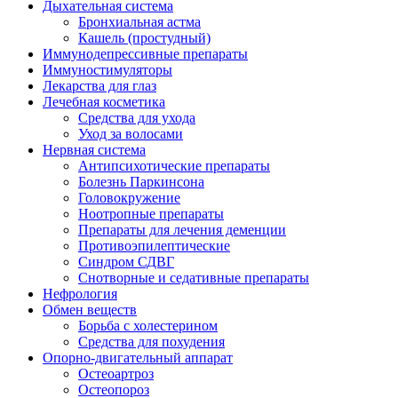
Дыхательная система
Бронхиальная астма
Кашель (простудный)
Иммунодепрессивные препараты
Иммуностимуляторы
Лекарства для глаз
Лечебная косметика
Средства для ухода
Уход за волосами
Нервная система
Антипсихотические препараты
Болезнь Паркинсона
Головокружение
Ноотропные препараты
Препараты для лечения деменции
Противоэпилептические
Синдром СДВГ
Снотворные и седативные препараты
Нефрология
Обмен веществ
Борьба с холестерином
Средства для похудения
Опорно-двигательный аппарат
Остеоартроз
Остеопороз