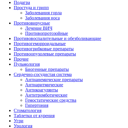
Подагра
Простуда и грипп
Заболевания горла
Заболевания носа
Противовирусные
Лечение ВИЧ
Противопротозойные
Противовоспалительные и обезболивающие
Противогеморроидальные
Противогрибковые препараты
Противоопухолевые препараты
Прочие
Пульмология
Биогенные препараты
Сердечно-сосудистая система
Антианемические препараты
Антиаритмические
Антикоагулянты
Антитромботические
Гемостатические средства
Гипертония
Стоматология
Таблетки от курения
Угри
Урология