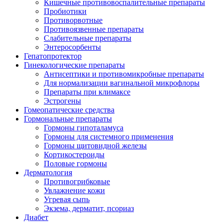
Кишечные противовоспалительные препараты
Пробиотики
Противорвотные
Противоязвенные препараты
Слабительные препараты
Энтеросорбенты
Гепатопротектор
Гинекологические препараты
Антисептики и противомикробные препараты
Для нормализации вагинальной микрофлоры
Препараты при климаксе
Эстрогены
Гомеопатические средства
Гормональные препараты
Гормоны гипоталамуса
Гормоны для системного применения
Гормоны щитовидной железы
Кортикостероиды
Половые гормоны
Дерматология
Противогрибковые
Увлажнение кожи
Угревая сыпь
Экзема, дерматит, псориаз
Диабет