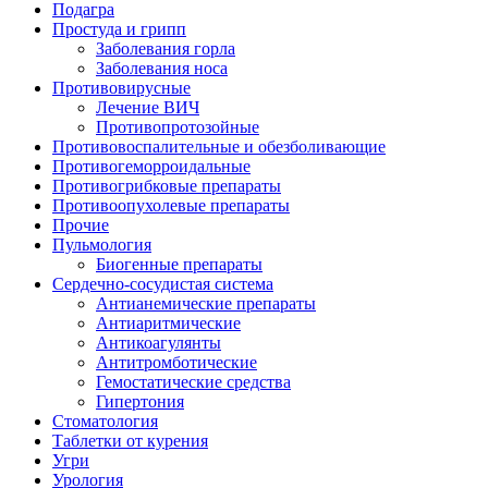
Подагра
Простуда и грипп
Заболевания горла
Заболевания носа
Противовирусные
Лечение ВИЧ
Противопротозойные
Противовоспалительные и обезболивающие
Противогеморроидальные
Противогрибковые препараты
Противоопухолевые препараты
Прочие
Пульмология
Биогенные препараты
Сердечно-сосудистая система
Антианемические препараты
Антиаритмические
Антикоагулянты
Антитромботические
Гемостатические средства
Гипертония
Стоматология
Таблетки от курения
Угри
Урология