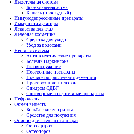
Дыхательная система
Бронхиальная астма
Кашель (простудный)
Иммунодепрессивные препараты
Иммуностимуляторы
Лекарства для глаз
Лечебная косметика
Средства для ухода
Уход за волосами
Нервная система
Антипсихотические препараты
Болезнь Паркинсона
Головокружение
Ноотропные препараты
Препараты для лечения деменции
Противоэпилептические
Синдром СДВГ
Снотворные и седативные препараты
Нефрология
Обмен веществ
Борьба с холестерином
Средства для похудения
Опорно-двигательный аппарат
Остеоартроз
Остеопороз