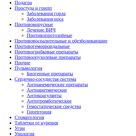
Подагра
Простуда и грипп
Заболевания горла
Заболевания носа
Противовирусные
Лечение ВИЧ
Противопротозойные
Противовоспалительные и обезболивающие
Противогеморроидальные
Противогрибковые препараты
Противоопухолевые препараты
Прочие
Пульмология
Биогенные препараты
Сердечно-сосудистая система
Антианемические препараты
Антиаритмические
Антикоагулянты
Антитромботические
Гемостатические средства
Гипертония
Стоматология
Таблетки от курения
Угри
Урология