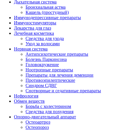
Дыхательная система
Бронхиальная астма
Кашель (простудный)
Иммунодепрессивные препараты
Иммуностимуляторы
Лекарства для глаз
Лечебная косметика
Средства для ухода
Уход за волосами
Нервная система
Антипсихотические препараты
Болезнь Паркинсона
Головокружение
Ноотропные препараты
Препараты для лечения деменции
Противоэпилептические
Синдром СДВГ
Снотворные и седативные препараты
Нефрология
Обмен веществ
Борьба с холестерином
Средства для похудения
Опорно-двигательный аппарат
Остеоартроз
Остеопороз