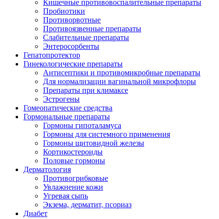
Кишечные противовоспалительные препараты
Пробиотики
Противорвотные
Противоязвенные препараты
Слабительные препараты
Энтеросорбенты
Гепатопротектор
Гинекологические препараты
Антисептики и противомикробные препараты
Для нормализации вагинальной микрофлоры
Препараты при климаксе
Эстрогены
Гомеопатические средства
Гормональные препараты
Гормоны гипоталамуса
Гормоны для системного применения
Гормоны щитовидной железы
Кортикостероиды
Половые гормоны
Дерматология
Противогрибковые
Увлажнение кожи
Угревая сыпь
Экзема, дерматит, псориаз
Диабет