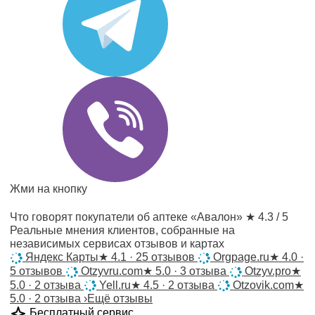
Жми на кнопку
Что говорят покупатели об аптеке «Авалон»
★ 4.3 / 5
Реальные мнения клиентов, собранные на
независимых сервисах отзывов и картах
Яндекс Карты
★
4.1 · 25 отзывов
Orgpage.ru
★
4.0 ·
5 отзывов
Otzyvru.com
★
5.0 · 3 отзыва
Otzyv.pro
★
5.0 · 2 отзыва
Yell.ru
★
4.5 · 2 отзыва
Otzovik.com
★
5.0 · 2 отзыва
›
Ещё отзывы
Бесплатный сервис