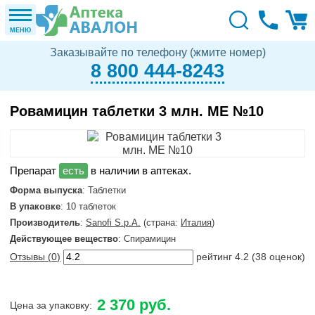
МЕНЮ
Заказывайте по телефону (жмите номер)
8 800 444-8243
Ровамицин таблетки 3 млн. МЕ №10
в наличии в аптеках.
Форма выпуска
: Таблетки
В упаковке
: 10 таблеток
Производитель
:
Sanofi S.p.A.
(страна:
Италия
)
Действующее вещество
: Cпирамицин
Отзывы (
0
)
рейтинг
4.2
(
38
оценок)
2 370 руб.
Цена за упаковку: