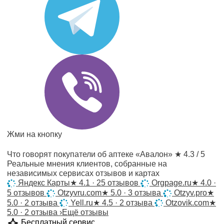
Жми на кнопку
Что говорят покупатели об аптеке «Авалон»
★ 4.3 / 5
Реальные мнения клиентов, собранные на
независимых сервисах отзывов и картах
Яндекс Карты
★
4.1 · 25 отзывов
Orgpage.ru
★
4.0 ·
5 отзывов
Otzyvru.com
★
5.0 · 3 отзыва
Otzyv.pro
★
5.0 · 2 отзыва
Yell.ru
★
4.5 · 2 отзыва
Otzovik.com
★
5.0 · 2 отзыва
›
Ещё отзывы
Бесплатный сервис