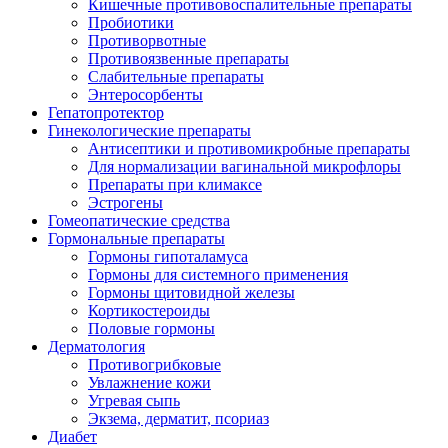
Кишечные противовоспалительные препараты
Пробиотики
Противорвотные
Противоязвенные препараты
Слабительные препараты
Энтеросорбенты
Гепатопротектор
Гинекологические препараты
Антисептики и противомикробные препараты
Для нормализации вагинальной микрофлоры
Препараты при климаксе
Эстрогены
Гомеопатические средства
Гормональные препараты
Гормоны гипоталамуса
Гормоны для системного применения
Гормоны щитовидной железы
Кортикостероиды
Половые гормоны
Дерматология
Противогрибковые
Увлажнение кожи
Угревая сыпь
Экзема, дерматит, псориаз
Диабет