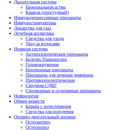
Дыхательная система
Бронхиальная астма
Кашель (простудный)
Иммунодепрессивные препараты
Иммуностимуляторы
Лекарства для глаз
Лечебная косметика
Средства для ухода
Уход за волосами
Нервная система
Антипсихотические препараты
Болезнь Паркинсона
Головокружение
Ноотропные препараты
Препараты для лечения деменции
Противоэпилептические
Синдром СДВГ
Снотворные и седативные препараты
Нефрология
Обмен веществ
Борьба с холестерином
Средства для похудения
Опорно-двигательный аппарат
Остеоартроз
Остеопороз