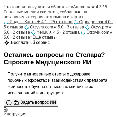
Что говорят покупатели об аптеке «Авалон»
★ 4.3 / 5
Реальные мнения клиентов, собранные на
независимых сервисах отзывов и картах
Яндекс Карты
★
4.1 · 25 отзывов
Orgpage.ru
★
4.0 ·
5 отзывов
Otzyvru.com
★
5.0 · 3 отзыва
Otzyv.pro
★
5.0 · 2 отзыва
Yell.ru
★
4.5 · 2 отзыва
Otzovik.com
★
5.0 · 2 отзыва
›
Ещё отзывы
Бесплатный сервис
Остались вопросы по
Стелара
?
Спросите
Медицинского ИИ
Получите мгновенные ответы о дозировке,
побочных эффектах и взаимодействиях препарата.
Нейросеть обучена на тысячах клинических
исследований и инструкциях.
Задать вопрос ИИ
Инструкция