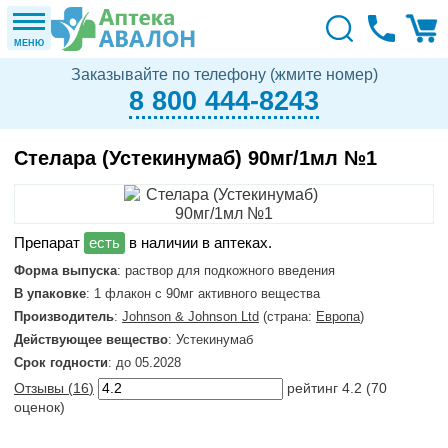
МЕНЮ
Заказывайте по телефону (жмите номер)
8 800 444-8243
Стелара (Устекинумаб) 90мг/1мл №1
в наличии в аптеках.
Форма выпуска
: раствор для подкожного введения
В упаковке
: 1 флакон с 90мг активного вещества
Производитель
:
Johnson & Johnson Ltd
(страна:
Европа
)
Действующее вещество
: Устекинумаб
Срок годности
: до 05.2028
Отзывы (
16
)
рейтинг
4.2
(
70
оценок)