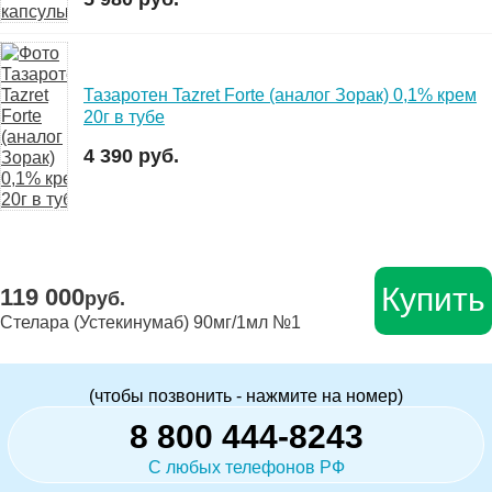
Тазаротен Tazret Forte (аналог Зорак) 0,1% крем
20г в тубе
4 390 руб.
Купить
119 000
руб.
Стелара (Устекинумаб) 90мг/1мл №1
(чтобы позвонить - нажмите на номер)
8 800 444-8243
С любых телефонов РФ