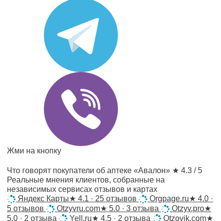
Жми на кнопку
Что говорят покупатели об аптеке «Авалон»
★ 4.3 / 5
Реальные мнения клиентов, собранные на
независимых сервисах отзывов и картах
Яндекс Карты
★
4.1 · 25 отзывов
Orgpage.ru
★
4.0 ·
5 отзывов
Otzyvru.com
★
5.0 · 3 отзыва
Otzyv.pro
★
5.0 · 2 отзыва
Yell.ru
★
4.5 · 2 отзыва
Otzovik.com
★