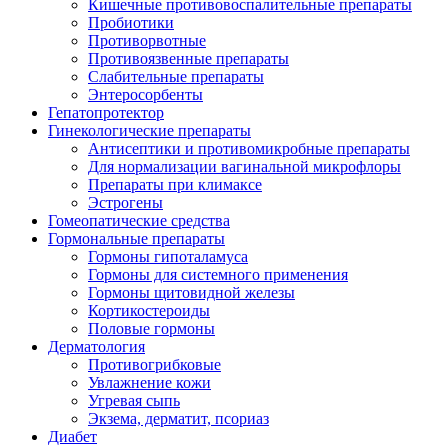
Кишечные противовоспалительные препараты
Пробиотики
Противорвотные
Противоязвенные препараты
Слабительные препараты
Энтеросорбенты
Гепатопротектор
Гинекологические препараты
Антисептики и противомикробные препараты
Для нормализации вагинальной микрофлоры
Препараты при климаксе
Эстрогены
Гомеопатические средства
Гормональные препараты
Гормоны гипоталамуса
Гормоны для системного применения
Гормоны щитовидной железы
Кортикостероиды
Половые гормоны
Дерматология
Противогрибковые
Увлажнение кожи
Угревая сыпь
Экзема, дерматит, псориаз
Диабет