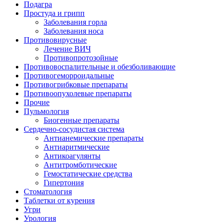
Подагра
Простуда и грипп
Заболевания горла
Заболевания носа
Противовирусные
Лечение ВИЧ
Противопротозойные
Противовоспалительные и обезболивающие
Противогеморроидальные
Противогрибковые препараты
Противоопухолевые препараты
Прочие
Пульмология
Биогенные препараты
Сердечно-сосудистая система
Антианемические препараты
Антиаритмические
Антикоагулянты
Антитромботические
Гемостатические средства
Гипертония
Стоматология
Таблетки от курения
Угри
Урология