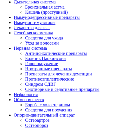
Дыхательная система
Бронхиальная астма
Кашель (простудный)
Иммунодепрессивные препараты
Иммуностимуляторы
Лекарства для глаз
Лечебная косметика
Средства для ухода
Уход за волосами
Нервная система
Антипсихотические препараты
Болезнь Паркинсона
Головокружение
Ноотропные препараты
Препараты для лечения деменции
Противоэпилептические
Синдром СДВГ
Снотворные и седативные препараты
Нефрология
Обмен веществ
Борьба с холестерином
Средства для похудения
Опорно-двигательный аппарат
Остеоартроз
Остеопороз