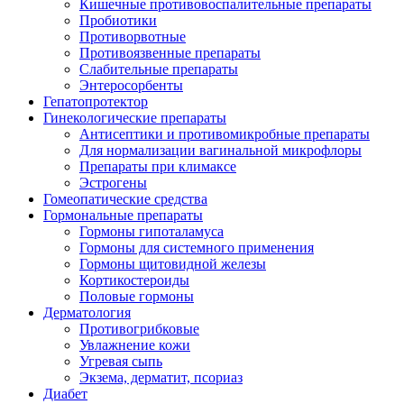
Кишечные противовоспалительные препараты
Пробиотики
Противорвотные
Противоязвенные препараты
Слабительные препараты
Энтеросорбенты
Гепатопротектор
Гинекологические препараты
Антисептики и противомикробные препараты
Для нормализации вагинальной микрофлоры
Препараты при климаксе
Эстрогены
Гомеопатические средства
Гормональные препараты
Гормоны гипоталамуса
Гормоны для системного применения
Гормоны щитовидной железы
Кортикостероиды
Половые гормоны
Дерматология
Противогрибковые
Увлажнение кожи
Угревая сыпь
Экзема, дерматит, псориаз
Диабет