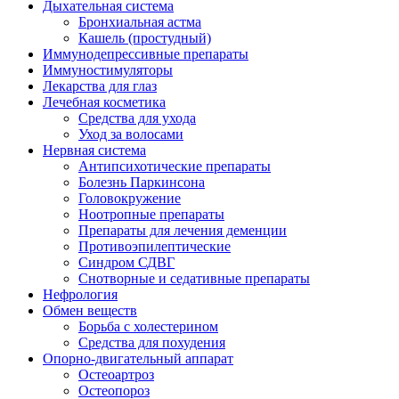
Дыхательная система
Бронхиальная астма
Кашель (простудный)
Иммунодепрессивные препараты
Иммуностимуляторы
Лекарства для глаз
Лечебная косметика
Средства для ухода
Уход за волосами
Нервная система
Антипсихотические препараты
Болезнь Паркинсона
Головокружение
Ноотропные препараты
Препараты для лечения деменции
Противоэпилептические
Синдром СДВГ
Снотворные и седативные препараты
Нефрология
Обмен веществ
Борьба с холестерином
Средства для похудения
Опорно-двигательный аппарат
Остеоартроз
Остеопороз