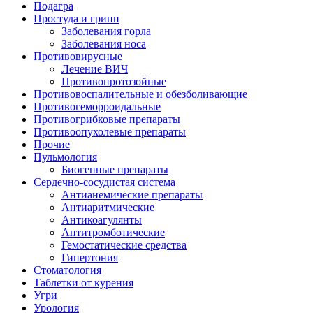
Подагра
Простуда и грипп
Заболевания горла
Заболевания носа
Противовирусные
Лечение ВИЧ
Противопротозойные
Противовоспалительные и обезболивающие
Противогеморроидальные
Противогрибковые препараты
Противоопухолевые препараты
Прочие
Пульмология
Биогенные препараты
Сердечно-сосудистая система
Антианемические препараты
Антиаритмические
Антикоагулянты
Антитромботические
Гемостатические средства
Гипертония
Стоматология
Таблетки от курения
Угри
Урология