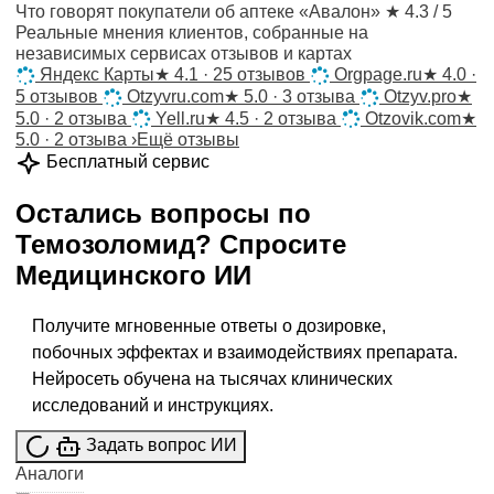
Что говорят покупатели об аптеке «Авалон»
★ 4.3 / 5
Реальные мнения клиентов, собранные на
независимых сервисах отзывов и картах
Яндекс Карты
★
4.1 · 25 отзывов
Orgpage.ru
★
4.0 ·
5 отзывов
Otzyvru.com
★
5.0 · 3 отзыва
Otzyv.pro
★
5.0 · 2 отзыва
Yell.ru
★
4.5 · 2 отзыва
Otzovik.com
★
5.0 · 2 отзыва
›
Ещё отзывы
Бесплатный сервис
Остались вопросы по
Темозоломид
?
Спросите
Медицинского ИИ
Получите мгновенные ответы о дозировке,
побочных эффектах и взаимодействиях препарата.
Нейросеть обучена на тысячах клинических
исследований и инструкциях.
Задать вопрос ИИ
Аналоги