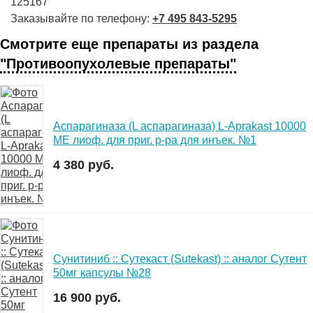
125167
Заказывайте по телефону:
+7 495 843-5295
Смотрите еще препараты из раздела
"Противоопухолевые препараты"
Аспарагиназа (L аспарагиназа) L-Aprakast 10000
МЕ лиоф. для приг. р-ра для инъек. №1
4 380 руб.
Сунитиниб :: Сутекаст (Sutekast) :: аналог Сутент
50мг капсулы №28
16 900 руб.