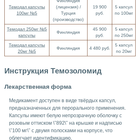
Финляндия
Темодал капсулы
(лицензия) /
19 900
5 капсул
100мг №5
Турция
руб.
по 100мг
(производство)
Темодал 250мг №5
45 900
5 капсул
Финляндия
капсулы
руб.
по 250мг
Темодал капсулы
5 капсул
Финляндия
4 480 руб.
20мг №5
по 20мг
Инструкция Темозоломид
Лекарственная форма
Медикамент доступен в виде твёрдых капсул,
предназначенных для перорального применения.
Капсулы имеют белую непрозрачную оболочку с
розовым оттиском \"892\" на крышке и надписью
\"100 мг\" с двумя полосками на корпусе, что
облегчает идентификацию.