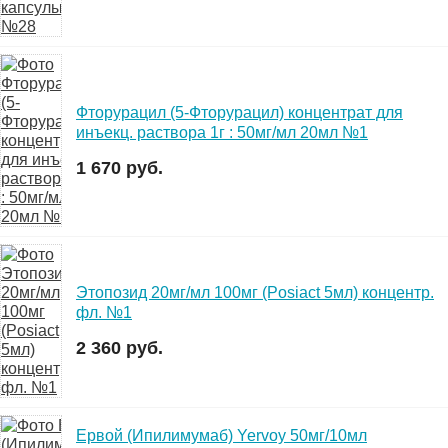
Фторурацил (5-Фторурацил) концентрат для
инъекц. раствора 1г : 50мг/мл 20мл №1
1 670 руб.
Этопозид 20мг/мл 100мг (Posiact 5мл) концентр.
фл. №1
2 360 руб.
Ервой (Ипилимумаб) Yervoy 50мг/10мл