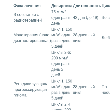
Фаза лечения
Дозировка
Длительность
Цик
75 мг/м²
В сочетании с
один раз в
42 дня (до 49)
Во 
радиотерапией
день
Цикл 1: 150
Монотерапия (ново
мг/м² один
28-дневный
До 6
диагностированная)
раз в день
цикл
5 дней
Циклы 2-6:
200 мг/м²
один раз в
день 5
дней
Цикл 1: 150
Рецидивирующая/
мг/м² один
28-дневный
По
прогрессирующая
раз в день
цикл
нео
глиома
5 дней
Циклы 2 и
далее: 200