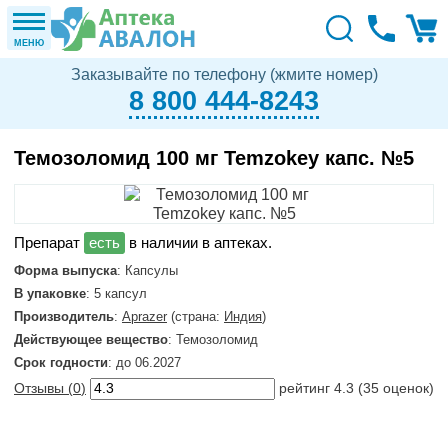
МЕНЮ
Заказывайте по телефону (жмите номер)
8 800 444-8243
Темозоломид 100 мг Temzokey капс. №5
в наличии в аптеках.
Форма выпуска
: Капсулы
В упаковке
: 5 капсул
Производитель
:
Aprazer
(страна:
Индия
)
Действующее вещество
: Темозоломид
Срок годности
: до 06.2027
Отзывы (
0
)
рейтинг
4.3
(
35
оценок)