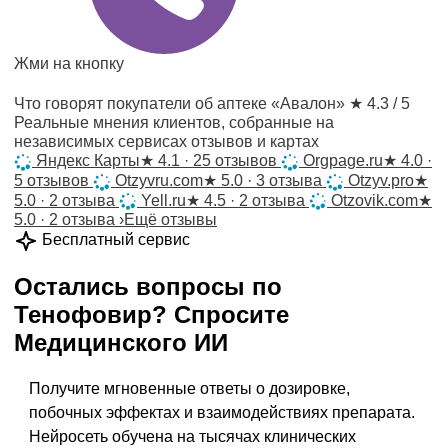
Жми на кнопку
Что говорят покупатели об аптеке «Авалон»
★ 4.3 / 5
Реальные мнения клиентов, собранные на
независимых сервисах отзывов и картах
Яндекс Карты
★
4.1 · 25 отзывов
Orgpage.ru
★
4.0 ·
5 отзывов
Otzyvru.com
★
5.0 · 3 отзыва
Otzyv.pro
★
5.0 · 2 отзыва
Yell.ru
★
4.5 · 2 отзыва
Otzovik.com
★
5.0 · 2 отзыва
›
Ещё отзывы
Бесплатный сервис
Остались вопросы по
Тенофовир
?
Спросите
Медицинского ИИ
Получите мгновенные ответы о дозировке,
побочных эффектах и взаимодействиях препарата.
Нейросеть обучена на тысячах клинических