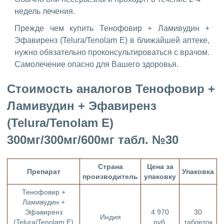
недель лечения.
Прежде чем купить Тенофовир + Ламивудин +
Эфавиренз (Telura/Tenolam E) в ближайшей аптеке,
нужно обязательно проконсультироваться с врачом.
Самолечение опасно для Вашего здоровья.
Стоимость аналогов Тенофовир +
Ламивудин + Эфавиренз
(Telura/Tenolam E)
300мг/300мг/600мг табл. №30
Страна
Цена за
Препарат
Упаковка
производитель
упаковку
Тенофовир +
Ламивудин +
Эфавиренз
4 970
30
Индия
(Telura/Tenolam E)
руб.
таблеток