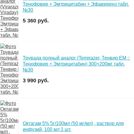
Тенофовир + Эмтрицитабин + Эфавиренз табл.
№30
5 360 руб.
Трувада полный аналог (Temirazer, Тенвир ЕМ ::
Тенофовир + Эмтрицитабин) 300+200мг табл.
№30
3 990 руб.
Октагам 5% 5г/100мл (50 мг/мл) , раствор для
инфузий, 100 мл 1 шт.