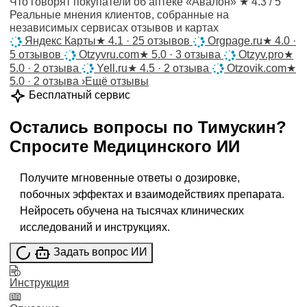
Что говорят покупатели об аптеке «Авалон»
★ 4.3 / 5
Реальные мнения клиентов, собранные на
независимых сервисах отзывов и картах
Яндекс Карты
★
4.1 · 25 отзывов
Orgpage.ru
★
4.0 ·
5 отзывов
Otzyvru.com
★
5.0 · 3 отзыва
Otzyv.pro
★
5.0 · 2 отзыва
Yell.ru
★
4.5 · 2 отзыва
Otzovik.com
★
5.0 · 2 отзыва
›
Ещё отзывы
Бесплатный сервис
Остались вопросы по
Тимускин
?
Спросите
Медицинского ИИ
Получите мгновенные ответы о дозировке,
побочных эффектах и взаимодействиях препарата.
Нейросеть обучена на тысячах клинических
исследований и инструкциях.
Задать вопрос ИИ
Инструкция