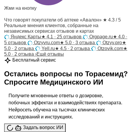
Жми на кнопку
Что говорят покупатели об аптеке «Авалон»
★ 4.3 / 5
Реальные мнения клиентов, собранные на
независимых сервисах отзывов и картах
Яндекс Карты
★
4.1 · 25 отзывов
Orgpage.ru
★
4.0 ·
5 отзывов
Otzyvru.com
★
5.0 · 3 отзыва
Otzyv.pro
★
5.0 · 2 отзыва
Yell.ru
★
4.5 · 2 отзыва
Otzovik.com
★
5.0 · 2 отзыва
›
Ещё отзывы
Бесплатный сервис
Остались вопросы по
Торасемид
?
Спросите
Медицинского ИИ
Получите мгновенные ответы о дозировке,
побочных эффектах и взаимодействиях препарата.
Нейросеть обучена на тысячах клинических
исследований и инструкциях.
Задать вопрос ИИ