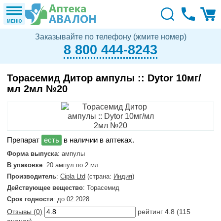
МЕНЮ
Заказывайте по телефону (жмите номер)
8 800 444-8243
Торасемид Дитор ампулы :: Dytor 10мг/
мл 2мл №20
в наличии в аптеках.
Форма выпуска
: ампулы
В упаковке
: 20 ампул по 2 мл
Производитель
:
Cipla Ltd
(страна:
Индия
)
Действующее вещество
: Торасемид
Срок годности
: до 02.2028
Отзывы (
0
)
рейтинг
4.8
(
115