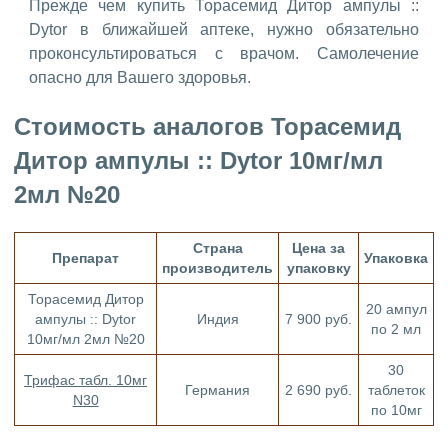
Прежде чем купить Торасемид Дитор ампулы ::
Dytor в ближайшей аптеке, нужно обязательно
проконсультироваться с врачом. Самолечение
опасно для Вашего здоровья.
Стоимость аналогов Торасемид
Дитор ампулы :: Dytor 10мг/мл
2мл №20
Страна
Цена за
Препарат
Упаковка
производитель
упаковку
Торасемид Дитор
20 ампул
ампулы :: Dytor
Индия
7 900 руб.
по 2 мл
10мг/мл 2мл №20
30
Трифас табл. 10мг
Германия
2 690 руб.
таблеток
N30
по 10мг