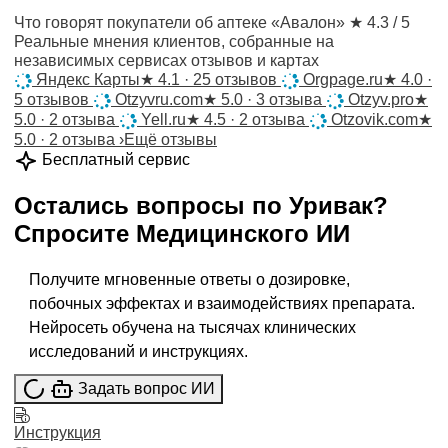
Что говорят покупатели об аптеке «Авалон»
★ 4.3 / 5
Реальные мнения клиентов, собранные на
независимых сервисах отзывов и картах
Яндекс Карты
★
4.1 · 25 отзывов
Orgpage.ru
★
4.0 ·
5 отзывов
Otzyvru.com
★
5.0 · 3 отзыва
Otzyv.pro
★
5.0 · 2 отзыва
Yell.ru
★
4.5 · 2 отзыва
Otzovik.com
★
5.0 · 2 отзыва
›
Ещё отзывы
Бесплатный сервис
Остались вопросы по
Уривак
?
Спросите
Медицинского ИИ
Получите мгновенные ответы о дозировке,
побочных эффектах и взаимодействиях препарата.
Нейросеть обучена на тысячах клинических
исследований и инструкциях.
Задать вопрос ИИ
Инструкция