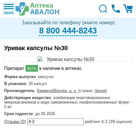
МЕНЮ
Заказывайте по телефону (жмите номер)
8 800 444-8243
Уривак капсулы №30
в наличии в аптеках.
Форма выпуска
: капсулы
В упаковке
: 30 капсул
Производитель
:
Биовета/Bioveta, a. s.
(страна:
Чехия
)
Действующее вещество
: комбинация инактивированных
микроорганизмов в виде замороженных лиофилизированных форм -
5 мг
Срок годности
: до 05.2030
Отзывы (
0
)
рейтинг
4.2
(
39
оценок)