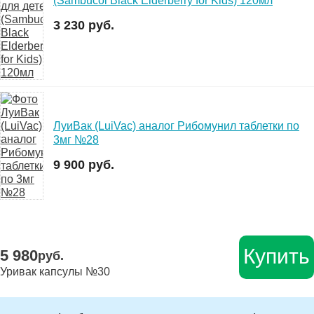
(Sambucol Black Elderberry for Kids) 120мл
3 230 руб.
ЛуиВак (LuiVac) аналог Рибомунил таблетки по
3мг №28
9 900 руб.
Купить
5 980
руб.
Уривак капсулы №30