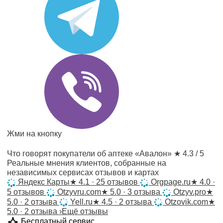
Жми на кнопку
Что говорят покупатели об аптеке «Авалон»
★ 4.3 / 5
Реальные мнения клиентов, собранные на
независимых сервисах отзывов и картах
Яндекс Карты
★
4.1 · 25 отзывов
Orgpage.ru
★
4.0 ·
5 отзывов
Otzyvru.com
★
5.0 · 3 отзыва
Otzyv.pro
★
5.0 · 2 отзыва
Yell.ru
★
4.5 · 2 отзыва
Otzovik.com
★
5.0 · 2 отзыва
›
Ещё отзывы
Бесплатный сервис