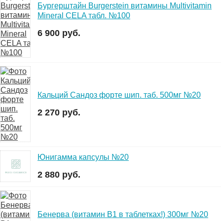
Бургерштайн Burgerstein витамины Multivitamin
Mineral CELA табл. №100
6 900 руб.
Кальций Сандоз форте шип. таб. 500мг №20
2 270 руб.
Юнигамма капсулы №20
2 880 руб.
Бенерва (витамин В1 в таблетках!) 300мг №20