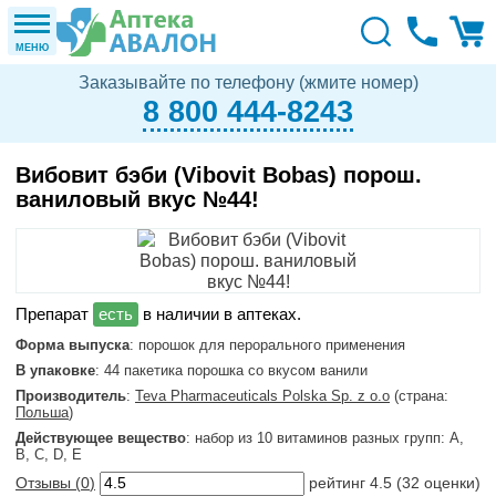
МЕНЮ
Заказывайте по телефону (жмите номер)
8 800 444-8243
Вибовит бэби (Vibovit Bobas) порош.
ваниловый вкус №44!
в наличии в аптеках.
Форма выпуска
: порошок для перорального применения
В упаковке
: 44 пакетика порошка со вкусом ванили
Производитель
:
Teva Pharmaceuticals Polska Sp. z o.o
(страна:
Польша
)
Действующее вещество
: набор из 10 витаминов разных групп: A,
B, C, D, E
Отзывы (
0
)
рейтинг
4.5
(
32
оценки)