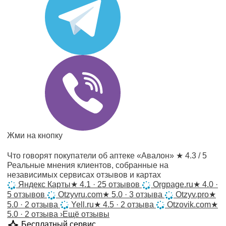
Жми на кнопку
Что говорят покупатели об аптеке «Авалон»
★ 4.3 / 5
Реальные мнения клиентов, собранные на
независимых сервисах отзывов и картах
Яндекс Карты
★
4.1 · 25 отзывов
Orgpage.ru
★
4.0 ·
5 отзывов
Otzyvru.com
★
5.0 · 3 отзыва
Otzyv.pro
★
5.0 · 2 отзыва
Yell.ru
★
4.5 · 2 отзыва
Otzovik.com
★
5.0 · 2 отзыва
›
Ещё отзывы
Бесплатный сервис