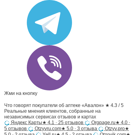
Жми на кнопку
Что говорят покупатели об аптеке «Авалон»
★ 4.3 / 5
Реальные мнения клиентов, собранные на
независимых сервисах отзывов и картах
Яндекс Карты
★
4.1 · 25 отзывов
Orgpage.ru
★
4.0 ·
5 отзывов
Otzyvru.com
★
5.0 · 3 отзыва
Otzyv.pro
★
5.0 · 2 отзыва
Yell.ru
★
4.5 · 2 отзыва
Otzovik.com
★