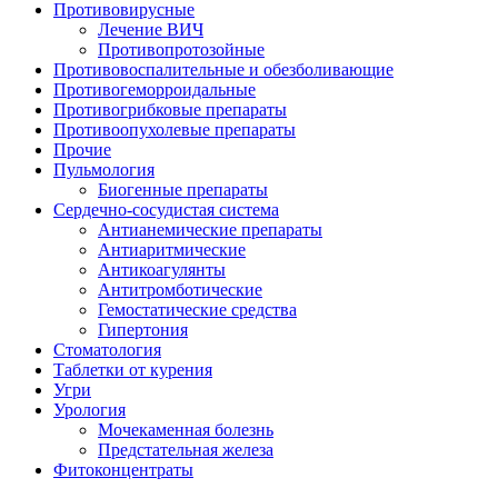
Противовирусные
Лечение ВИЧ
Противопротозойные
Противовоспалительные и обезболивающие
Противогеморроидальные
Противогрибковые препараты
Противоопухолевые препараты
Прочие
Пульмология
Биогенные препараты
Сердечно-сосудистая система
Антианемические препараты
Антиаритмические
Антикоагулянты
Антитромботические
Гемостатические средства
Гипертония
Стоматология
Таблетки от курения
Угри
Урология
Мочекаменная болезнь
Предстательная железа
Фитоконцентраты