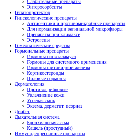
Слабительные препараты
Энтеросорбенты
Гепатопротектор
Гинекологические препараты
Антисептики и противомикробные препараты
Для нормализации вагинальной микрофлоры
Препараты при климаксе
Эстрогены
Гомеопатические средства
Гормональные препараты
Гормоны гипоталамуса
Гормоны для системного применения
Гормоны щитовидной железы
Кортикостероиды
Половые гормоны
Дерматология
Противогрибковые
Увлажнение кожи
Угревая сыпь
Экзема, дерматит, псориаз
Диабет
Дыхательная система
Бронхиальная астма
Кашель (простудный)
Иммунодепрессивные препараты