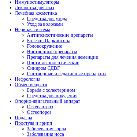
Иммуностимуляторы
Лекарства для глаз
Лечебная косметика
Средства для ухода
Уход за волосами
Нервная система
Антипсихотические препараты
Болезнь Паркинсона
Головокружение
Ноотропные препараты
Препараты для лечения деменции
Противоэпилептические
Синдром СДВГ
Снотворные и седативные препараты
Нефрология
Обмен веществ
Борьба с холестерином
Средства для похудения
Опорно-двигательный аппарат
Остеоартроз
Остеопороз
Подагра
Простуда и грипп
Заболевания горла
Заболевания носа