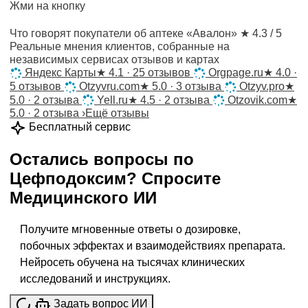
Жми на кнопку
Что говорят покупатели об аптеке «Авалон»
★ 4.3 / 5
Реальные мнения клиентов, собранные на
независимых сервисах отзывов и картах
Яндекс Карты
★
4.1 · 25 отзывов
Orgpage.ru
★
4.0 ·
5 отзывов
Otzyvru.com
★
5.0 · 3 отзыва
Otzyv.pro
★
5.0 · 2 отзыва
Yell.ru
★
4.5 · 2 отзыва
Otzovik.com
★
5.0 · 2 отзыва
›
Ещё отзывы
Бесплатный сервис
Остались вопросы по
Цефподоксим
?
Спросите
Медицинского ИИ
Получите мгновенные ответы о дозировке,
побочных эффектах и взаимодействиях препарата.
Нейросеть обучена на тысячах клинических
исследований и инструкциях.
Задать вопрос ИИ