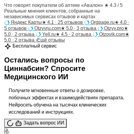
Что говорят покупатели об аптеке «Авалон»
★ 4.3 / 5
Реальные мнения клиентов, собранные на
независимых сервисах отзывов и картах
Яндекс Карты
★
4.1 · 25 отзывов
Orgpage.ru
★
4.0 ·
5 отзывов
Otzyvru.com
★
5.0 · 3 отзыва
Otzyv.pro
★
5.0 · 2 отзыва
Yell.ru
★
4.5 · 2 отзыва
Otzovik.com
★
5.0 · 2 отзыва
›
Ещё отзывы
Бесплатный сервис
Остались вопросы по
Циннабсин
?
Спросите
Медицинского ИИ
Получите мгновенные ответы о дозировке,
побочных эффектах и взаимодействиях препарата.
Нейросеть обучена на тысячах клинических
исследований и инструкциях.
Задать вопрос ИИ