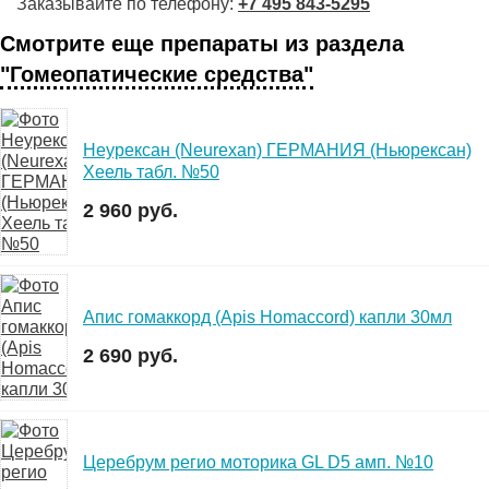
Заказывайте по телефону:
+7 495 843-5295
Смотрите еще препараты из раздела
"Гомеопатические средства"
Неурексан (Neurexan) ГЕРМАНИЯ (Ньюрексан)
Хеель табл. №50
2 960 руб.
Апис гомаккорд (Apis Homaccord) капли 30мл
2 690 руб.
Церебрум регио моторика GL D5 амп. №10