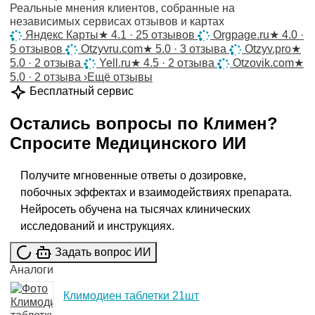
Реальные мнения клиентов, собранные на
независимых сервисах отзывов и картах
Яндекс Карты
★
4.1 · 25 отзывов
Orgpage.ru
★
4.0 ·
5 отзывов
Otzyvru.com
★
5.0 · 3 отзыва
Otzyv.pro
★
5.0 · 2 отзыва
Yell.ru
★
4.5 · 2 отзыва
Otzovik.com
★
5.0 · 2 отзыва
›
Ещё отзывы
Бесплатный сервис
Остались вопросы по
Климен
?
Спросите
Медицинского ИИ
Получите мгновенные ответы о дозировке,
побочных эффектах и взаимодействиях препарата.
Нейросеть обучена на тысячах клинических
исследований и инструкциях.
Задать вопрос ИИ
Аналоги
Климодиен таблетки 21шт