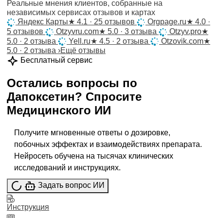
Реальные мнения клиентов, собранные на
независимых сервисах отзывов и картах
Яндекс Карты
★
4.1 · 25 отзывов
Orgpage.ru
★
4.0 ·
5 отзывов
Otzyvru.com
★
5.0 · 3 отзыва
Otzyv.pro
★
5.0 · 2 отзыва
Yell.ru
★
4.5 · 2 отзыва
Otzovik.com
★
5.0 · 2 отзыва
›
Ещё отзывы
Бесплатный сервис
Остались вопросы по
Дапоксетин
?
Спросите
Медицинского ИИ
Получите мгновенные ответы о дозировке,
побочных эффектах и взаимодействиях препарата.
Нейросеть обучена на тысячах клинических
исследований и инструкциях.
Задать вопрос ИИ
Инструкция