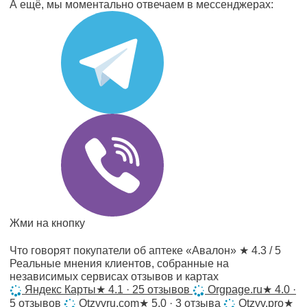
А ещё, мы моментально отвечаем в мессенджерах:
Жми на кнопку
Что говорят покупатели об аптеке «Авалон»
★ 4.3 / 5
Реальные мнения клиентов, собранные на
независимых сервисах отзывов и картах
Яндекс Карты
★
4.1 · 25 отзывов
Orgpage.ru
★
4.0 ·
5 отзывов
Otzyvru.com
★
5.0 · 3 отзыва
Otzyv.pro
★