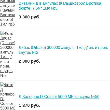
Витамин Д в ампулах (Кальциферол Биотика
форте) 7,5мг 1мл №5
3 360 руб.
Дибас (Dibase) 300000 ампулы 1мл д/ ин. и прин.
внутрь №2
2 390 руб.
Д-Колефор D-Colefor 5000 МЕ капсулы №50
1 870 руб.