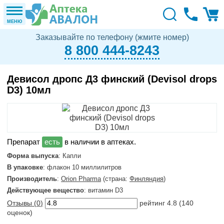
МЕНЮ
Заказывайте по телефону (жмите номер)
8 800 444-8243
Девисол дропс Д3 финский (Devisol drops
D3) 10мл
в наличии в аптеках.
Форма выпуска
: Капли
В упаковке
: флакон 10 миллилитров
Производитель
:
Orion Pharma
(страна:
Финляндия
)
Действующее вещество
: витамин D3
Отзывы (
0
)
рейтинг
4.8
(
140
оценок)