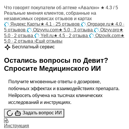
Что говорят покупатели об аптеке «Авалон»
★ 4.3 / 5
Реальные мнения клиентов, собранные на
независимых сервисах отзывов и картах
Яндекс Карты
★
4.1 · 25 отзывов
Orgpage.ru
★
4.0 ·
5 отзывов
Otzyvru.com
★
5.0 · 3 отзыва
Otzyv.pro
★
5.0 · 2 отзыва
Yell.ru
★
4.5 · 2 отзыва
Otzovik.com
★
5.0 · 2 отзыва
›
Ещё отзывы
Бесплатный сервис
Остались вопросы по
Девит
?
Спросите
Медицинского ИИ
Получите мгновенные ответы о дозировке,
побочных эффектах и взаимодействиях препарата.
Нейросеть обучена на тысячах клинических
исследований и инструкциях.
Задать вопрос ИИ
Инструкция