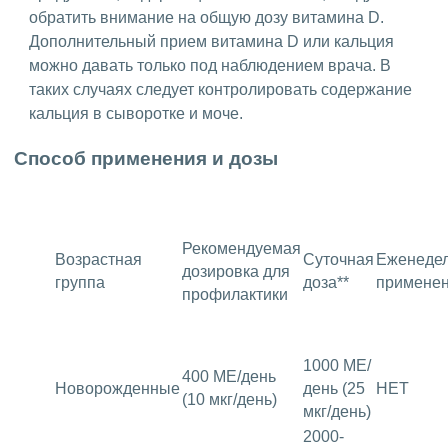
обратить внимание на общую дозу витамина D.
Дополнительный прием витамина D или кальция
можно давать только под наблюдением врача. В
таких случаях следует контролировать содержание
кальция в сыворотке и моче.
Способ применения и дозы
Рекомендуемая
Возрастная
Суточная
Еженеде
дозировка для
группа
доза**
примене
профилактики
1000 МЕ/
400 МЕ/день
Новорожденные
день (25
НЕТ
(10 мкг/день)
мкг/день)
2000-