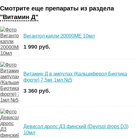
Смотрите еще препараты из раздела
"Витамин Д"
Вигантол капли 20000МЕ 10мл
1 990 руб.
Витамин Д в ампулах (Кальциферол Биотика
форте) 7,5мг 1мл №5
3 360 руб.
Девисол дропс Д3 финский (Devisol drops D3)
10мл