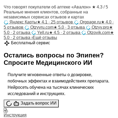
Что говорят покупатели об аптеке «Авалон»
★ 4.3 / 5
Реальные мнения клиентов, собранные на
независимых сервисах отзывов и картах
Яндекс Карты
★
4.1 · 25 отзывов
Orgpage.ru
★
4.0 ·
5 отзывов
Otzyvru.com
★
5.0 · 3 отзыва
Otzyv.pro
★
5.0 · 2 отзыва
Yell.ru
★
4.5 · 2 отзыва
Otzovik.com
★
5.0 · 2 отзыва
›
Ещё отзывы
Бесплатный сервис
Остались вопросы по
Эпипен
?
Спросите
Медицинского ИИ
Получите мгновенные ответы о дозировке,
побочных эффектах и взаимодействиях препарата.
Нейросеть обучена на тысячах клинических
исследований и инструкциях.
Задать вопрос ИИ
Инструкция