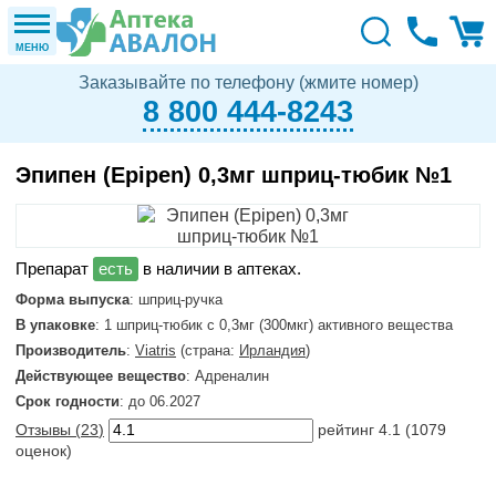
МЕНЮ
Заказывайте по телефону (жмите номер)
8 800 444-8243
Эпипен (Epipen) 0,3мг шприц-тюбик №1
в наличии в аптеках.
Форма выпуска
: шприц-ручка
В упаковке
: 1 шприц-тюбик с 0,3мг (300мкг) активного вещества
Производитель
:
Viatris
(страна:
Ирландия
)
Действующее вещество
: Адреналин
Срок годности
: до 06.2027
Отзывы (
23
)
рейтинг
4.1
(
1079
оценок)