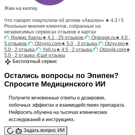
Жми на кнопку
Что говорят покупатели об аптеке «Авалон»
★ 4.3 / 5
Реальные мнения клиентов, собранные на
независимых сервисах отзывов и картах
Яндекс Карты
★
4.1 · 25 отзывов
Orgpage.ru
★
4.0 ·
5 отзывов
Otzyvru.com
★
5.0 · 3 отзыва
Otzyv.pro
★
5.0 · 2 отзыва
Yell.ru
★
4.5 · 2 отзыва
Otzovik.com
★
5.0 · 2 отзыва
›
Ещё отзывы
Бесплатный сервис
Остались вопросы по
Эпипен
?
Спросите
Медицинского ИИ
Получите мгновенные ответы о дозировке,
побочных эффектах и взаимодействиях препарата.
Нейросеть обучена на тысячах клинических
исследований и инструкциях.
Задать вопрос ИИ