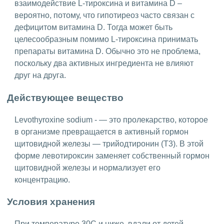
взаимодействие L-тироксина и витамина D –
вероятно, потому, что гипотиреоз часто связан с
дефицитом витамина D. Тогда может быть
целесообразным помимо L-тироксина принимать
препараты витамина D. Обычно это не проблема,
поскольку два активных ингредиента не влияют
друг на друга.
Действующее вещество
Levothyroxine sodium - — это пролекарство, которое
в организме превращается в активный гормон
щитовидной железы — трийодтиронин (Т3). В этой
форме левотироксин заменяет собственный гормон
щитовидной железы и нормализует его
концентрацию.
Условия хранения
При температуре 30C и ниже, вдали от детей.