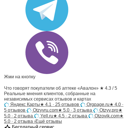
Жми на кнопку
Что говорят покупатели об аптеке «Авалон»
★ 4.3 / 5
Реальные мнения клиентов, собранные на
независимых сервисах отзывов и картах
Яндекс Карты
★
4.1 · 25 отзывов
Orgpage.ru
★
4.0 ·
5 отзывов
Otzyvru.com
★
5.0 · 3 отзыва
Otzyv.pro
★
5.0 · 2 отзыва
Yell.ru
★
4.5 · 2 отзыва
Otzovik.com
★
5.0 · 2 отзыва
›
Ещё отзывы
Бесплатный сервис