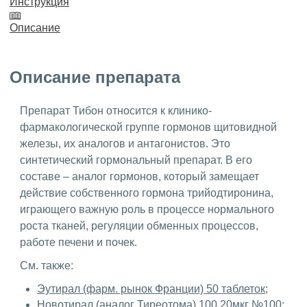
Инструкция
Описание
Описание препарата
Препарат Тибон относится к клинико-
фармакологической группе гормонов щитовидной
железы, их аналогов и антагонистов. Это
синтетический гормональный препарат. В его
составе – аналог гормонов, который замещает
действие собственного гормона трийодтиронина,
играющего важную роль в процессе нормального
роста тканей, регуляции обменных процессов,
работе печени и почек.
См. также:
Эутирал (фарм. рынок Франции) 50 таблеток
;
Новотирал (аналог Тиреотома) 100 20мкг №100
;