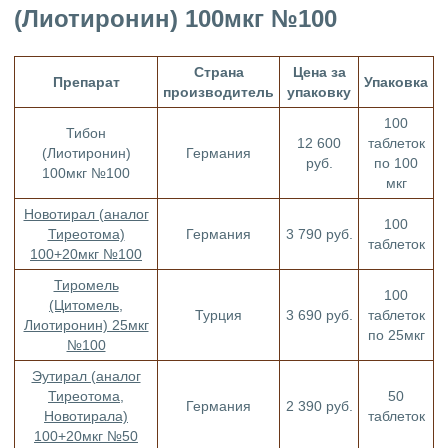
(Лиотиронин) 100мкг №100
Страна
Цена за
Препарат
Упаковка
производитель
упаковку
100
Тибон
12 600
таблеток
(Лиотиронин)
Германия
руб.
по 100
100мкг №100
мкг
Новотирал (аналог
100
Тиреотома)
Германия
3 790 руб.
таблеток
100+20мкг №100
Тиромель
100
(Цитомель,
Турция
3 690 руб.
таблеток
Лиотиронин) 25мкг
по 25мкг
№100
Эутирал (аналог
Тиреотома,
50
Германия
2 390 руб.
Новотирала)
таблеток
100+20мкг №50