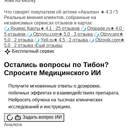
Жми на кнопку
Что говорят покупатели об аптеке «Авалон»
★ 4.3 / 5
Реальные мнения клиентов, собранные на
независимых сервисах отзывов и картах
Яндекс Карты
★
4.1 · 25 отзывов
Orgpage.ru
★
4.0 ·
5 отзывов
Otzyvru.com
★
5.0 · 3 отзыва
Otzyv.pro
★
5.0 · 2 отзыва
Yell.ru
★
4.5 · 2 отзыва
Otzovik.com
★
5.0 · 2 отзыва
›
Ещё отзывы
Бесплатный сервис
Остались вопросы по
Тибон
?
Спросите
Медицинского ИИ
Получите мгновенные ответы о дозировке,
побочных эффектах и взаимодействиях препарата.
Нейросеть обучена на тысячах клинических
исследований и инструкциях.
Задать вопрос ИИ
Аналоги