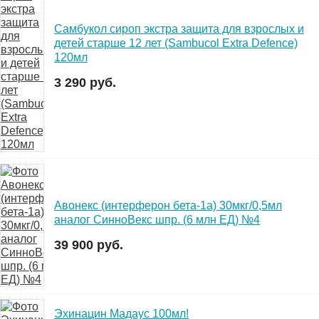
Самбукол сироп экстра защита для взрослых и
детей старше 12 лет (Sambucol Extra Defence)
120мл
3 290 руб.
Авонекс (интерферон бета-1а) 30мкг/0,5мл
аналог СинноВекс шпр. (6 млн ЕД) №4
39 900 руб.
Эхинацин Мадаус 100мл!