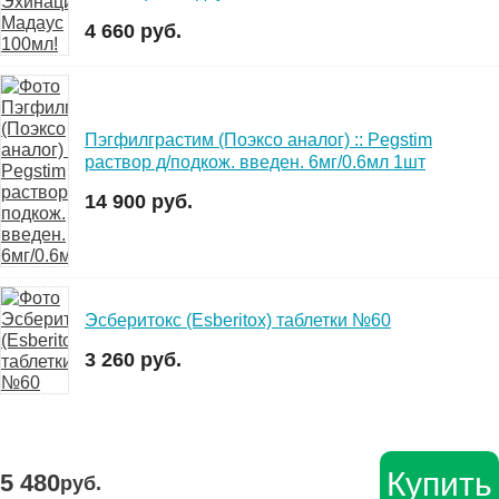
4 660 руб.
Пэгфилграстим (Поэксо аналог) :: Pegstim
раствор д/подкож. введен. 6мг/0.6мл 1шт
14 900 руб.
Эсберитокс (Esberitox) таблетки №60
3 260 руб.
Купить
5 480
руб.