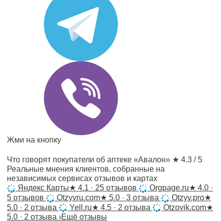
Жми на кнопку
Что говорят покупатели об аптеке «Авалон»
★ 4.3 / 5
Реальные мнения клиентов, собранные на
независимых сервисах отзывов и картах
Яндекс Карты
★
4.1 · 25 отзывов
Orgpage.ru
★
4.0 ·
5 отзывов
Otzyvru.com
★
5.0 · 3 отзыва
Otzyv.pro
★
5.0 · 2 отзыва
Yell.ru
★
4.5 · 2 отзыва
Otzovik.com
★
5.0 · 2 отзыва
›
Ещё отзывы