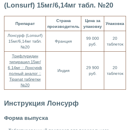
(Lonsurf) 15мг/6,14мг табл. №20
Страна
Цена за
Препарат
Упаковка
производитель
упаковку
Лонсурф (Lonsurf)
99 000
20
15мг/6,14мг табл.
Франция
руб.
таблеток
№20
Трифлуридин
типирацил 15мг/
6.14мг :: Лонсурф
29 900
20
Индия
полный аналог ::
руб.
таблеток
Tipanat таблетки
№20
Инструкция Лонсурф
Форма выпуска