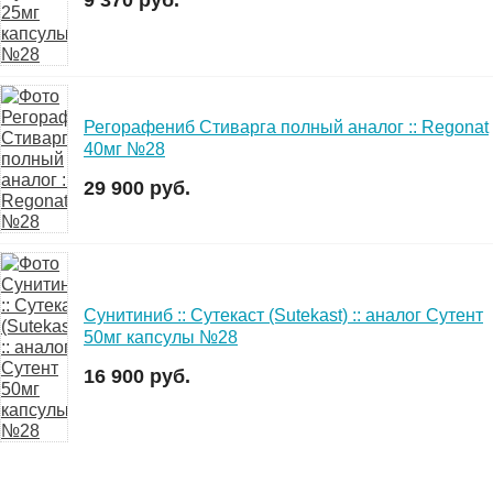
9 370 руб.
Регорафениб Стиварга полный аналог :: Regonat
40мг №28
29 900 руб.
Сунитиниб :: Сутекаст (Sutekast) :: аналог Сутент
50мг капсулы №28
16 900 руб.