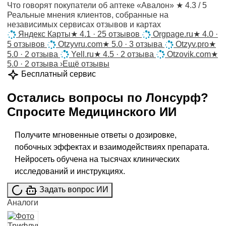
Что говорят покупатели об аптеке «Авалон»
★ 4.3 / 5
Реальные мнения клиентов, собранные на
независимых сервисах отзывов и картах
Яндекс Карты
★
4.1 · 25 отзывов
Orgpage.ru
★
4.0 ·
5 отзывов
Otzyvru.com
★
5.0 · 3 отзыва
Otzyv.pro
★
5.0 · 2 отзыва
Yell.ru
★
4.5 · 2 отзыва
Otzovik.com
★
5.0 · 2 отзыва
›
Ещё отзывы
Бесплатный сервис
Остались вопросы по
Лонсурф
?
Спросите
Медицинского ИИ
Получите мгновенные ответы о дозировке,
побочных эффектах и взаимодействиях препарата.
Нейросеть обучена на тысячах клинических
исследований и инструкциях.
Задать вопрос ИИ
Аналоги