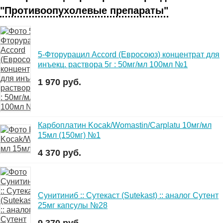
"Противоопухолевые препараты"
5-Фторурацил Accord (Евросоюз) концентрат для
инъекц. раствора 5г : 50мг/мл 100мл №1
1 970 руб.
Карбоплатин Kocak/Womastin/Carplatu 10мг/мл
15мл (150мг) №1
4 370 руб.
Сунитиниб :: Сутекаст (Sutekast) :: аналог Сутент
25мг капсулы №28