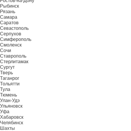
Ростов-на-Дону
Рыбинск
Рязань
Самара
Саратов
Севастополь
Серпухов
Симферополь
Смоленск
Сочи
Ставрополь
Стерлитамак
Сургут
Тверь
Таганрог
Тольятти
Тула
Тюмень
Улан-Удэ
Ульяновск
Уфа
Хабаровск
Челябинск
Шахты