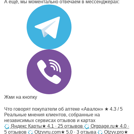
А ещё, мы моментально отвечаем в мессенджерах:
Жми на кнопку
Что говорят покупатели об аптеке «Авалон»
★ 4.3 / 5
Реальные мнения клиентов, собранные на
независимых сервисах отзывов и картах
Яндекс Карты
★
4.1 · 25 отзывов
Orgpage.ru
★
4.0 ·
5 отзывов
Otzyvru.com
★
5.0 · 3 отзыва
Otzyv.pro
★