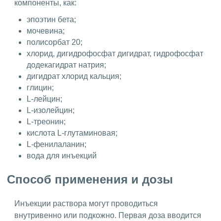
компоненты, как:
эпоэтин бета;
мочевина;
полисорбат 20;
хлорид, дигидрофосфат дигидрат, гидрофосфат
додекагидрат натрия;
дигидрат хлорид кальция;
глицин;
L-лейцин;
L-изолейцин;
L-треонин;
кислота L-глутаминовая;
L-фенилаланин;
вода для инъекций
Способ применения и дозы
Инъекции раствора могут проводиться
внутривенно или подкожно. Первая доза вводится