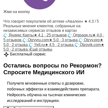
Жми на кнопку
Что говорят покупатели об аптеке «Авалон»
★ 4.3 / 5
Реальные мнения клиентов, собранные на
независимых сервисах отзывов и картах
Яндекс Карты
★
4.1 · 25 отзывов
Orgpage.ru
★
4.0 ·
5 отзывов
Otzyvru.com
★
5.0 · 3 отзыва
Otzyv.pro
★
5.0 · 2 отзыва
Yell.ru
★
4.5 · 2 отзыва
Otzovik.com
★
5.0 · 2 отзыва
›
Ещё отзывы
Бесплатный сервис
Остались вопросы по
Рекормон
?
Спросите
Медицинского ИИ
Получите мгновенные ответы о дозировке,
побочных эффектах и взаимодействиях препарата.
Нейросеть обучена на тысячах клинических
исследований и инструкциях.