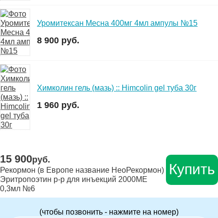
Уромитексан Месна 400мг 4мл ампулы №15
8 900 руб.
Химколин гель (мазь) :: Himcolin gel туба 30г
1 960 руб.
15 900
руб.
Купить
Рекормон (в Европе название НеоРекормон)
Эритропоэтин р-р для инъекций 2000МЕ
0,3мл №6
(чтобы позвонить - нажмите на номер)