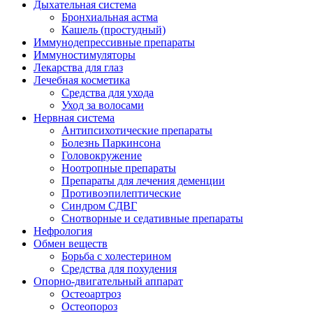
Дыхательная система
Бронхиальная астма
Кашель (простудный)
Иммунодепрессивные препараты
Иммуностимуляторы
Лекарства для глаз
Лечебная косметика
Средства для ухода
Уход за волосами
Нервная система
Антипсихотические препараты
Болезнь Паркинсона
Головокружение
Ноотропные препараты
Препараты для лечения деменции
Противоэпилептические
Синдром СДВГ
Снотворные и седативные препараты
Нефрология
Обмен веществ
Борьба с холестерином
Средства для похудения
Опорно-двигательный аппарат
Остеоартроз
Остеопороз