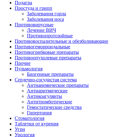
Подагра
Простуда и грипп
Заболевания горла
Заболевания носа
Противовирусные
Лечение ВИЧ
Противопротозойные
Противовоспалительные и обезболивающие
Противогеморроидальные
Противогрибковые препараты
Противоопухолевые препараты
Прочие
Пульмология
Биогенные препараты
Сердечно-сосудистая система
Антианемические препараты
Антиаритмические
Антикоагулянты
Антитромботические
Гемостатические средства
Гипертония
Стоматология
Таблетки от курения
Угри
Урология