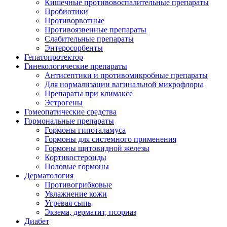
Кишечные противовоспалительные препараты
Пробиотики
Противорвотные
Противоязвенные препараты
Слабительные препараты
Энтеросорбенты
Гепатопротектор
Гинекологические препараты
Антисептики и противомикробные препараты
Для нормализации вагинальной микрофлоры
Препараты при климаксе
Эстрогены
Гомеопатические средства
Гормональные препараты
Гормоны гипоталамуса
Гормоны для системного применения
Гормоны щитовидной железы
Кортикостероиды
Половые гормоны
Дерматология
Противогрибковые
Увлажнение кожи
Угревая сыпь
Экзема, дерматит, псориаз
Диабет