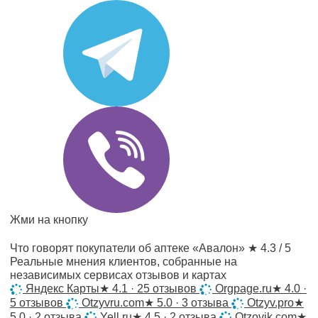
Жми на кнопку
Что говорят покупатели об аптеке «Авалон»
★ 4.3 / 5
Реальные мнения клиентов, собранные на
независимых сервисах отзывов и картах
Яндекс Карты
★
4.1 · 25 отзывов
Orgpage.ru
★
4.0 ·
5 отзывов
Otzyvru.com
★
5.0 · 3 отзыва
Otzyv.pro
★
5.0 · 2 отзыва
Yell.ru
★
4.5 · 2 отзыва
Otzovik.com
★