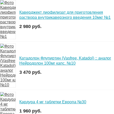
Каверджект лиофилизат для приготовления
раствора внутрикаверзного введения 10мкг №1
2 980 руб.
Катадолон Флупиртин (Vasfree, Katadol) :: аналог
Нейродолон 100мг капс. №10
3 470 руб.
Кардура 4 мг таблетки Европа №30
1 960 руб.