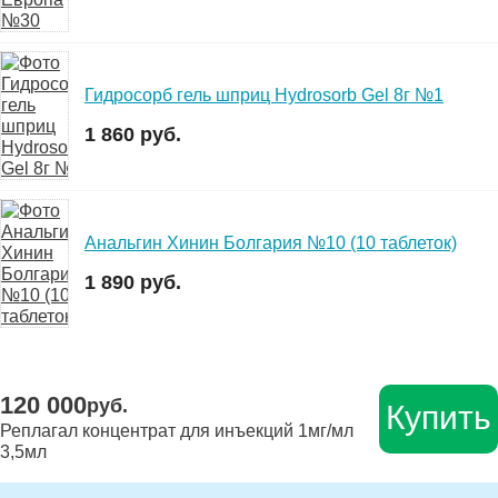
Гидросорб гель шприц Hydrosorb Gel 8г №1
1 860 руб.
Анальгин Хинин Болгария №10 (10 таблеток)
1 890 руб.
120 000
руб.
Купить
Реплагал концентрат для инъекций 1мг/мл
3,5мл