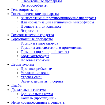
Слабительные препараты
Энтеросорбенты
Гепатопротектор
Гинекологические препараты
Антисептики и противомикробные препараты
Для нормализации вагинальной микрофлоры
Препараты при климаксе
Эстрогены
Гомеопатические средства
Гормональные препараты
Гормоны гипоталамуса
Гормоны для системного применения
Гормоны щитовидной железы
Кортикостероиды
Половые гормоны
Дерматология
Противогрибковые
Увлажнение кожи
Угревая сыпь
Экзема, дерматит, псориаз
Диабет
Дыхательная система
Бронхиальная астма
Кашель (простудный)
Иммунодепрессивные препараты