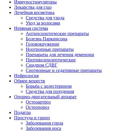
Иммуностимуляторы
Лекарства для глаз
Лечебная косметика
Средства для ухода
Уход за волосами
Нервная система
Антипсихотические препараты
Болезнь Паркинсона
Головокружение
Ноотропные препараты
Препараты для лечения деменции
Противоэпилептические
Синдром СДВГ
Снотворные и седативные препараты
Нефрология
Обмен веществ
Борьба с холестерином
Средства для похудения
Опорно-двигательный аппарат
Остеоартроз
Остеопороз
Подагра
Простуда и грипп
Заболевания горла
Заболевания носа