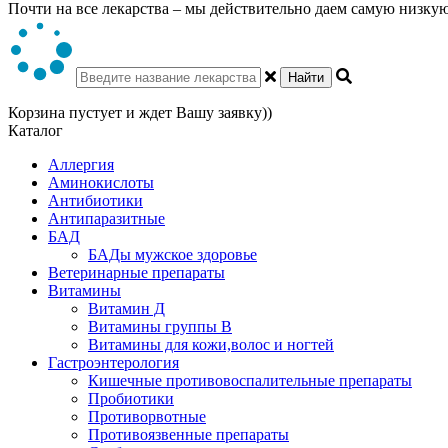
Почти на все лекарства – мы действительно даем самую низкую 
Найти
Корзина пустует и ждет Вашу заявку))
Каталог
Аллергия
Аминокислоты
Антибиотики
Антипаразитные
БАД
БАДы мужское здоровье
Ветеринарные препараты
Витамины
Витамин Д
Витамины группы В
Витамины для кожи,волос и ногтей
Гастроэнтерология
Кишечные противовоспалительные препараты
Пробиотики
Противорвотные
Противоязвенные препараты