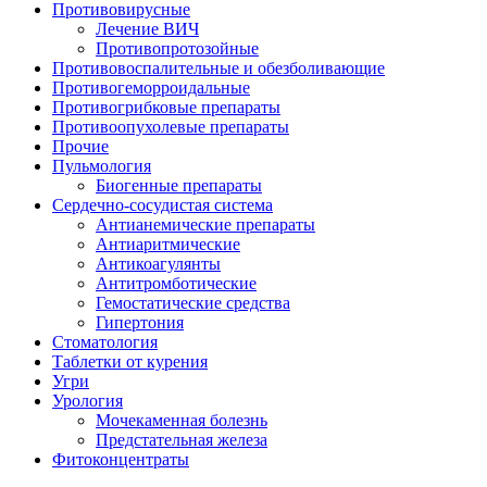
Противовирусные
Лечение ВИЧ
Противопротозойные
Противовоспалительные и обезболивающие
Противогеморроидальные
Противогрибковые препараты
Противоопухолевые препараты
Прочие
Пульмология
Биогенные препараты
Сердечно-сосудистая система
Антианемические препараты
Антиаритмические
Антикоагулянты
Антитромботические
Гемостатические средства
Гипертония
Стоматология
Таблетки от курения
Угри
Урология
Мочекаменная болезнь
Предстательная железа
Фитоконцентраты