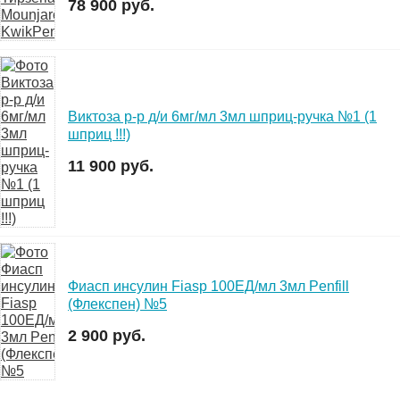
78 900 руб.
Виктоза р-р д/и 6мг/мл 3мл шприц-ручка №1 (1
шприц !!!)
11 900 руб.
Фиасп инсулин Fiasp 100ЕД/мл 3мл Penfill
(Флекспен) №5
2 900 руб.