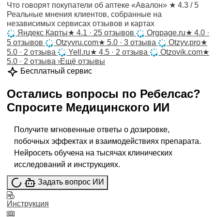
Что говорят покупатели об аптеке «Авалон»
★ 4.3 / 5
Реальные мнения клиентов, собранные на
независимых сервисах отзывов и картах
Яндекс Карты
★
4.1 · 25 отзывов
Orgpage.ru
★
4.0 ·
5 отзывов
Otzyvru.com
★
5.0 · 3 отзыва
Otzyv.pro
★
5.0 · 2 отзыва
Yell.ru
★
4.5 · 2 отзыва
Otzovik.com
★
5.0 · 2 отзыва
›
Ещё отзывы
Бесплатный сервис
Остались вопросы по
Ребелсас
?
Спросите
Медицинского ИИ
Получите мгновенные ответы о дозировке,
побочных эффектах и взаимодействиях препарата.
Нейросеть обучена на тысячах клинических
исследований и инструкциях.
Задать вопрос ИИ
Инструкция