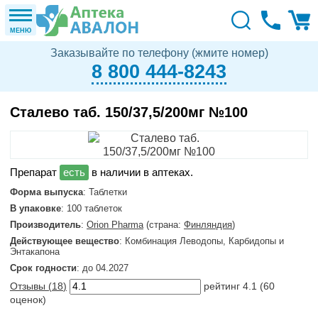
МЕНЮ
Заказывайте по телефону (жмите номер)
8 800 444-8243
Сталево таб. 150/37,5/200мг №100
в наличии в аптеках.
Форма выпуска
: Таблетки
В упаковке
: 100 таблеток
Производитель
:
Orion Pharma
(страна:
Финляндия
)
Действующее вещество
: Комбинация Леводопы, Карбидопы и
Энтакапона
Срок годности
: до 04.2027
Отзывы (
18
)
рейтинг
4.1
(
60
оценок)