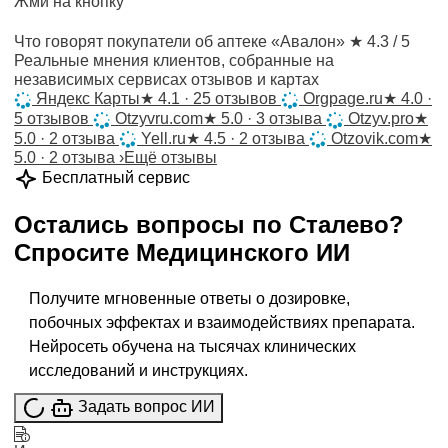
Жми на кнопку
Что говорят покупатели об аптеке «Авалон»
★ 4.3 / 5
Реальные мнения клиентов, собранные на
независимых сервисах отзывов и картах
Яндекс Карты
★
4.1 · 25 отзывов
Orgpage.ru
★
4.0 ·
5 отзывов
Otzyvru.com
★
5.0 · 3 отзыва
Otzyv.pro
★
5.0 · 2 отзыва
Yell.ru
★
4.5 · 2 отзыва
Otzovik.com
★
5.0 · 2 отзыва
›
Ещё отзывы
Бесплатный сервис
Остались вопросы по
Сталево
?
Спросите
Медицинского ИИ
Получите мгновенные ответы о дозировке,
побочных эффектах и взаимодействиях препарата.
Нейросеть обучена на тысячах клинических
исследований и инструкциях.
Задать вопрос ИИ