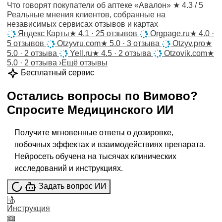
Что говорят покупатели об аптеке «Авалон»
★ 4.3 / 5
Реальные мнения клиентов, собранные на
независимых сервисах отзывов и картах
Яндекс Карты
★
4.1 · 25 отзывов
Orgpage.ru
★
4.0 ·
5 отзывов
Otzyvru.com
★
5.0 · 3 отзыва
Otzyv.pro
★
5.0 · 2 отзыва
Yell.ru
★
4.5 · 2 отзыва
Otzovik.com
★
5.0 · 2 отзыва
›
Ещё отзывы
Бесплатный сервис
Остались вопросы по
Вимово
?
Спросите
Медицинского ИИ
Получите мгновенные ответы о дозировке,
побочных эффектах и взаимодействиях препарата.
Нейросеть обучена на тысячах клинических
исследований и инструкциях.
Задать вопрос ИИ
Инструкция