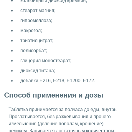
коллоидный диоксид кремния;
стеарат магния;
гипромеллоза;
макрогол;
триэтилцитрат;
полисорбат;
глицерил моностеарат;
диоксид титана;
добавки Е216, Е218, Е1200, Е172.
Способ применения и дозы
Таблетка принимается за полчаса до еды, внутрь.
Проглатывается, без разжевывания и прочего
измельчения (деление пополам, крошение)
целиком. Запивается достаточным количеством