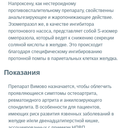
Напроксену, как нестероидному
противовспалительному препарату, свойственны
анальгезирующее и жаропонижающее действие.
Эзомепразол же, в качестве ингибитора
протонового насоса, представляет собой S-изомер
омепразола, который ведет к снижению секреции
соляной кислоты в желудке. Это происходит
благодаря специфическому ингибированию
протонной помпы в париетальных клетках желудка.
Показания
Препарат Вимово назначается, чтобы облегчить
проявляющиеся симптомы остеоартрита,
ревматоидного артрита и анкилозирующего
спондилита. В особенности для пациентов,
имеющих риск развития язвенных заболеваний в
желудке и/или двенадцатиперстной кишке,
ассоциированных с приемом НПВП.