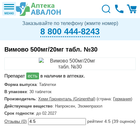
МЕНЮ
Заказывайте по телефону (жмите номер)
8 800 444-8243
Вимово 500мг/20мг табл. №30
в наличии в аптеках.
Форма выпуска
: Таблетки
В упаковке
: 30 таблеток
Производитель
:
Хеми Грюненталь (Grünenthal)
(страна:
Германия
)
Действующее вещество
: Напроксен, Эзомепразол
Срок годности
: до 02.2027
Отзывы (
0
)
рейтинг
4.5
(
39
оценок)