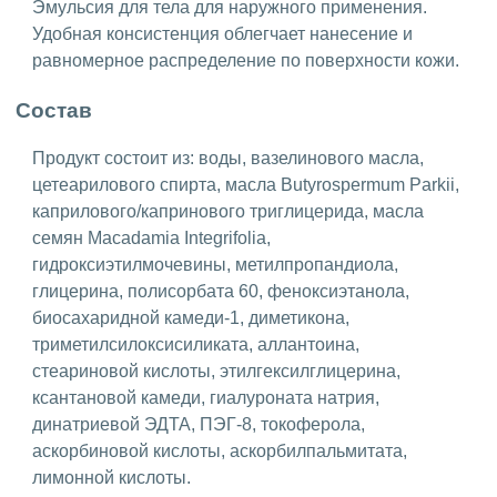
Эмульсия для тела для наружного применения.
Удобная консистенция облегчает нанесение и
равномерное распределение по поверхности кожи.
Состав
Продукт состоит из: воды, вазелинового масла,
цетеарилового спирта, масла Butyrospermum Parkii,
каприлового/капринового триглицерида, масла
семян Macadamia Integrifolia,
гидроксиэтилмочевины, метилпропандиола,
глицерина, полисорбата 60, феноксиэтанола,
биосахаридной камеди-1, диметикона,
триметилсилоксисиликата, аллантоина,
стеариновой кислоты, этилгексилглицерина,
ксантановой камеди, гиалуроната натрия,
динатриевой ЭДТА, ПЭГ-8, токоферола,
аскорбиновой кислоты, аскорбилпальмитата,
лимонной кислоты.