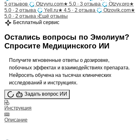
5 отзывов
Otzyvru.com
★
5.0 · 3 отзыва
Otzyv.pro
★
5.0 · 2 отзыва
Yell.ru
★
4.5 · 2 отзыва
Otzovik.com
★
5.0 · 2 отзыва
›
Ещё отзывы
Бесплатный сервис
Остались вопросы по
Эмолиум
?
Спросите
Медицинского ИИ
Получите мгновенные ответы о дозировке,
побочных эффектах и взаимодействиях препарата.
Нейросеть обучена на тысячах клинических
исследований и инструкциях.
Задать вопрос ИИ
Инструкция
Описание