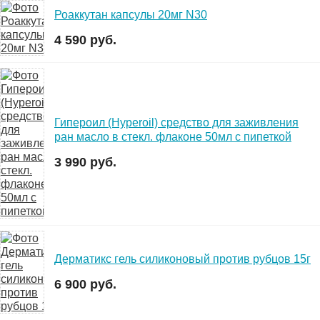
Роаккутан капсулы 20мг N30
4 590 руб.
Гипероил (Hyperoil) средство для заживления
ран масло в стекл. флаконе 50мл с пипеткой
3 990 руб.
Дерматикс гель силиконовый против рубцов 15г
6 900 руб.