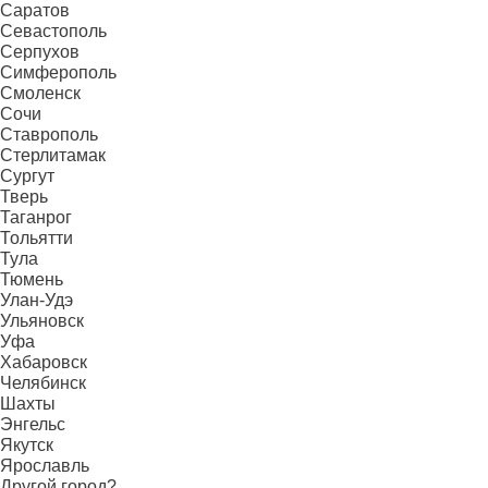
Саратов
Севастополь
Серпухов
Симферополь
Смоленск
Сочи
Ставрополь
Стерлитамак
Сургут
Тверь
Таганрог
Тольятти
Тула
Тюмень
Улан-Удэ
Ульяновск
Уфа
Хабаровск
Челябинск
Шахты
Энгельс
Якутск
Ярославль
Другой город?